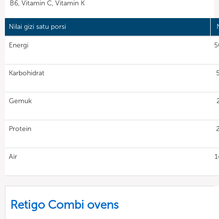
B6, Vitamin C, Vitamin K
Nilai gizi satu porsi
N
Energi
5
Karbohidrat
Gemuk
Protein
Air
1
Retigo Combi ovens