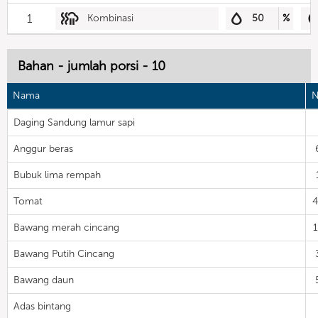
1
Kombinasi
50
%
Bahan - jumlah porsi - 10
Nama
N
Daging Sandung lamur sapi
Anggur beras
Bubuk lima rempah
Tomat
Bawang merah cincang
Bawang Putih Cincang
Bawang daun
Adas bintang