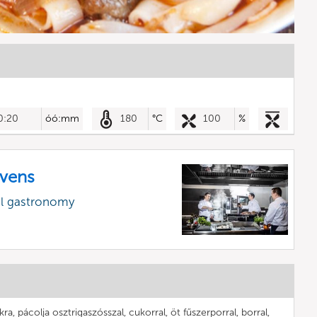
0:20
óó:mm
180
°C
100
%
vens
al gastronomy
ra, pácolja osztrigaszósszal, cukorral, öt fűszerporral, borral,