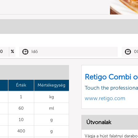
50
%
Idő
0
Retigo Combi o
Érték
Mértékegység
Touch the profession
1
kg
www.retigo.com
60
ml
10
g
Útvonalak
400
g
Vágja a húst falatnyi darabok