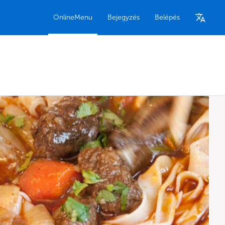
OnlineMenu
Bejegyzés
Belépés