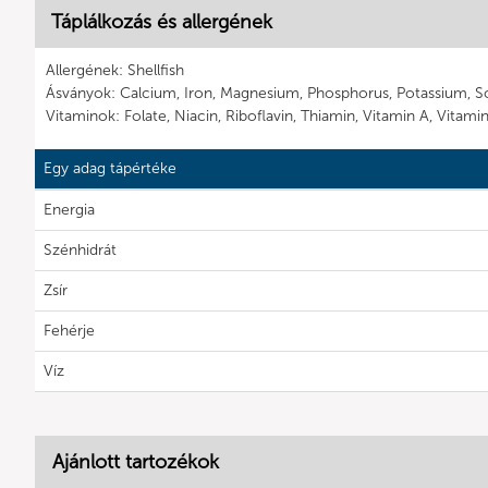
Táplálkozás és allergének
Allergének: Shellfish
Ásványok: Calcium, Iron, Magnesium, Phosphorus, Potassium, S
Vitaminok: Folate, Niacin, Riboflavin, Thiamin, Vitamin A, Vitami
Egy adag tápértéke
Energia
Szénhidrát
Zsír
Fehérje
Víz
Ajánlott tartozékok