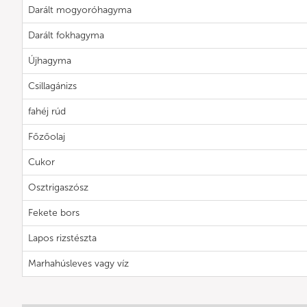
Darált mogyoróhagyma
Darált fokhagyma
Újhagyma
Csillagánizs
fahéj rúd
Főzőolaj
Cukor
Osztrigaszósz
Fekete bors
Lapos rizstészta
Marhahúsleves vagy víz