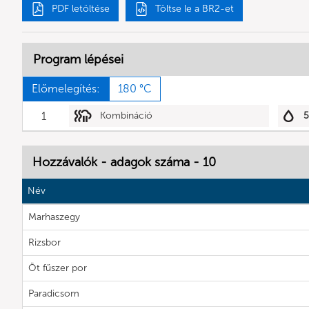
PDF letöltése
Töltse le a BR2-et
Program lépései
Előmelegítés:
180 °C
1
Kombináció
Hozzávalók - adagok száma - 10
Név
Marhaszegy
Rizsbor
Öt fűszer por
Paradicsom