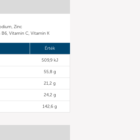
odium, Zinc
n B6, Vitamin C, Vitamin K
Érték
509,9 kJ
55,8 g
21,2 g
24,2 g
142,6 g