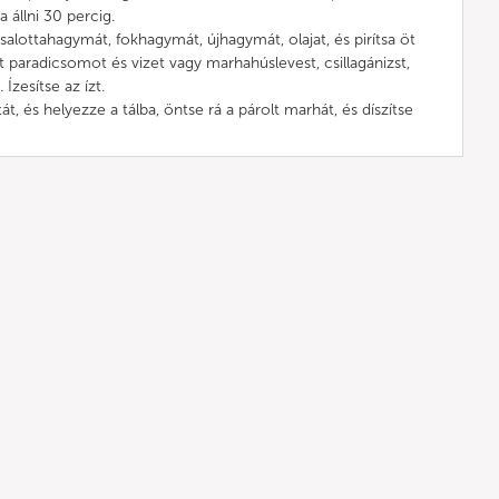
a állni 30 percig.
alottahagymát, fokhagymát, újhagymát, olajat, és pirítsa öt
t paradicsomot és vizet vagy marhahúslevest, csillagánizst,
 Ízesítse az ízt.
tát, és helyezze a tálba, öntse rá a párolt marhát, és díszítse