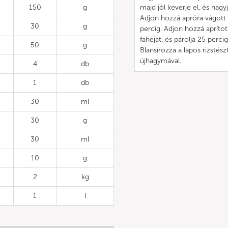
150
g
majd jól keverje el, és hagyj
Adjon hozzá apróra vágott s
30
g
percig. Adjon hozzá aprítot
fahéjat, és párolja 25 percig.
50
g
Blansírozza a lapos rizstész
újhagymával.
4
db
1
db
30
ml
30
g
30
ml
10
g
2
kg
1
l