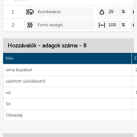
1
Kombináció
25
%
2
Forró levegő
100
%
Hozzávalók - adagok száma - 8
Név
É
sima búzaliszt
szárított sütőélesztő
víz
Só
Olivaolaj