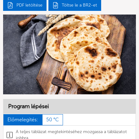
PDF letöltése
Töltse le a BR2-et
Program lépései
Előmelegítés:
50 °C
A teljes táblázat megtekintéséhez mozgassa a táblázatot
jobbra.