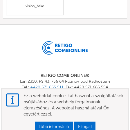
vision_bake
RETIGO COMBIONLINE®
Láň 2310, PS 43, 756 64 Rožnov pod Radhoštěm
Tel.:
+420 571 665 511
, Fax: +420 571 665 554
E-mail:
info@combionline.com
Ez a weboldal cookie-kat használ a szolgáltatások
nyújtásához és a webhely forgalmának
elemzéséhez. A weboldal használatával Ön
OnlineMenu
egyetért ezzel.
FELHASZNÁLÁSI FELTÉTELEK
Több információ
Elfogad