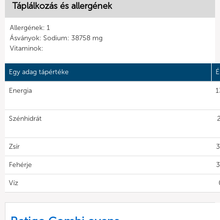
Táplálkozás és allergének
Allergének: 1
Ásványok: Sodium: 38758 mg
Vitaminok:
Egy adag tápértéke
É
Energia
1
Szénhidrát
Zsír
3
Fehérje
3
Víz