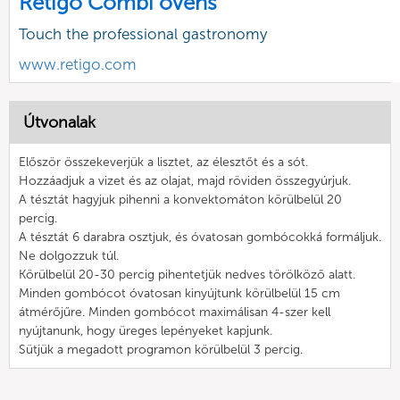
Retigo Combi ovens
Touch the professional gastronomy
www.retigo.com
Útvonalak
Először összekeverjük a lisztet, az élesztőt és a sót.
Hozzáadjuk a vizet és az olajat, majd röviden összegyúrjuk.
A tésztát hagyjuk pihenni a konvektomáton körülbelül 20
percig.
A tésztát 6 darabra osztjuk, és óvatosan gombócokká formáljuk.
Ne dolgozzuk túl.
Körülbelül 20-30 percig pihentetjük nedves törölköző alatt.
Minden gombócot óvatosan kinyújtunk körülbelül 15 cm
átmérőjűre. Minden gombócot maximálisan 4-szer kell
nyújtanunk, hogy üreges lepényeket kapjunk.
Sütjük a megadott programon körülbelül 3 percig.