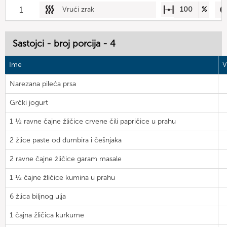
1
Vrući zrak
100
%
Sastojci - broj porcija - 4
Ime
V
Narezana pileća prsa
Grčki jogurt
1 ½ ravne čajne žličice crvene čili papričice u prahu
2 žlice paste od đumbira i češnjaka
2 ravne čajne žličice garam masale
1 ½ čajne žličice kumina u prahu
6 žlica biljnog ulja
1 čajna žličica kurkume