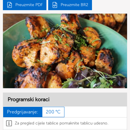
Preuzmite PDF
Preuzmite BR2
Programski koraci
Predgrijavanje:
200 °C
Za pregled cijele tablice pomaknite tablicu udesno.