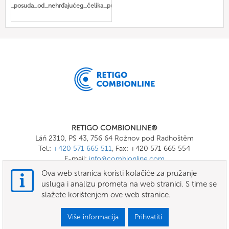
Gn_posuda_od_nehrđajućeg_čelika_puna
RETIGO COMBIONLINE®
Láň 2310, PS 43, 756 64 Rožnov pod Radhoštěm
Tel.:
+420 571 665 511
, Fax: +420 571 665 554
E-mail:
info@combionline.com
Ova web stranica koristi kolačiće za pružanje
usluga i analizu prometa na web stranici. S time se
OnlineMenu
slažete korištenjem ove web stranice.
UVJETI I ODREDBE
Više informacija
Prihvatiti