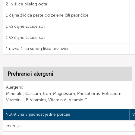
2 ½ žlice bijelog octa
1 čajna žličica paste od zelene čili papričice
1 ½ čajne žličice soli
1 ½ čajne žličice soli
1 ravna žlica suhog lišća piskavice
Prehrana i alergeni
Alergeni:
Minerali: , Calcium, Iron, Magnesium, Phosphorus, Potassium
Vitamini: , B Vitamins, Vitamin A, Vitamin C
Nutritivna vrijednost jedne porcije
V
energija