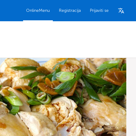
OnlineMenu
Registracija
Prijaviti se