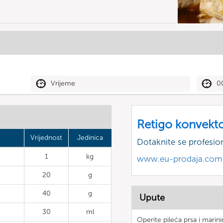
Vrijeme
0
Retigo konvekt
Vrijednost
Jedinica
Dotaknite se profesio
1
kg
www.eu-prodaja.com
20
g
40
g
Upute
30
ml
Operite pileća prsa i marin