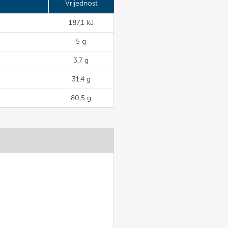
Vrijednost
187,1 kJ
5 g
3,7 g
31,4 g
80,5 g