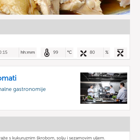
0:15
hh:mm
99
°C
80
%
omati
nalne gastronomije
irajte s kukuruznim škrobom, solju i sezamovim uljem.