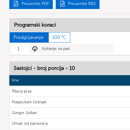
Preuzmite PDF
Preuzmite BR2
Programski koraci
Predgrijavanje:
100 °C
1
Kuhanje na pari
Sastojci - broj porcija - 10
Ime
Pileća prsa
Nasjeckani češnjak
Ginger Jullian
Umak od kamenica