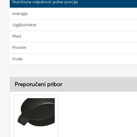
Nutritivna vrijednost jedne porcije
energija
Ugljikohidrat
Mast
Protein
Voda
Preporučeni pribor