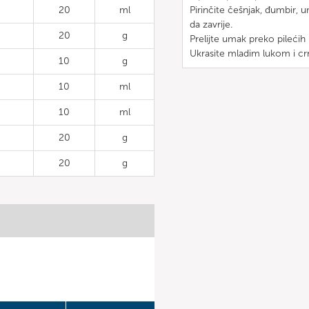
20
ml
Pirinčite češnjak, đumbir,
da zavrije.
20
g
Prelijte umak preko pilećih 
Ukrasite mladim lukom i c
10
g
10
ml
10
ml
20
g
20
g