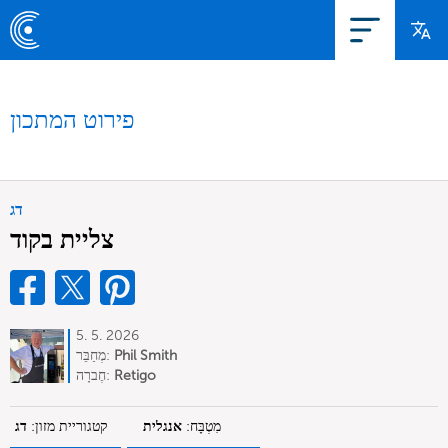
פירוט המתכון
דג
צליית בקוד
5. 5. 2026
Phil Smith
מְחַבֵּר:
Retigo
חֶברָה:
מִטְבָּח:
אנגלית
קטגוריית מזון:
דג