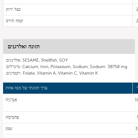
בצל ירוק
קמח תירס
תזונה ואלרגנים
אלרגנים: SESAME, Shellfish, SOY
מינרלים: Calcium, Iron, Potassium, Sodium, Sodium: 38758 mg
ויטמינים: Folate, Vitamin A, Vitamin C, Vitamin K
ערך תזונתי של מנה אחת
1
אֵנֶרְגִיָה
פַּחמֵימָה
3
שמן