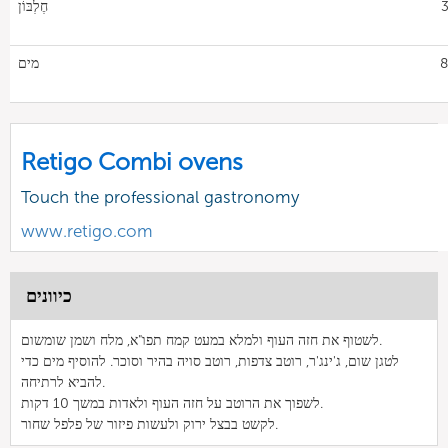
3
חֶלְבּוֹן
8
מים
Retigo Combi ovens
Touch the professional gastronomy
www.retigo.com
כיוונים
לשטוף את חזה העוף ולמלא במעט קמח תפו"א, מלח ושמן שומשום.
לטגן שום, ג'ינג'ר, רוטב צדפות, רוטב סויה בהיר וסוכר. להוסיף מים כדי
להביא לרתיחה.
לשפוך את הרוטב על חזה העוף ולאדות במשך 10 דקות.
לקשט בבצל ירוק ולעשות פיזור של פלפל שחור.