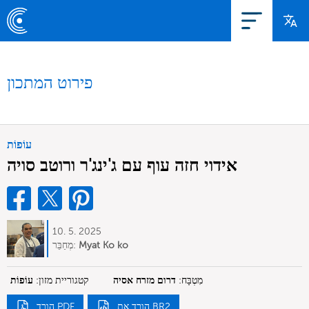
פירוט המתכון
עוֹפוֹת
אידוי חזה עוף עם ג'ינג'ר ורוטב סויה
10. 5. 2025
Myat Ko ko
מְחַבֵּר:
מִטְבָּח:
דרום מזרח אסיה
קטגוריית מזון:
עוֹפוֹת
הורד את BR2
הורד PDF