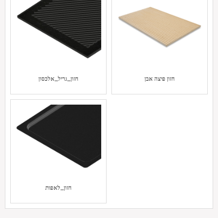
חזון פיצה אבן
חזון_גריל_אלכסון
חזון_לאפות