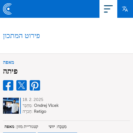
פירוט המתכון
מאפה
פיתה
18. 2. 2025
Ondrej Vlcek
מְחַבֵּר:
Retigo
חֶברָה:
מִטְבָּח:
יווני
קטגוריית מזון:
מאפה