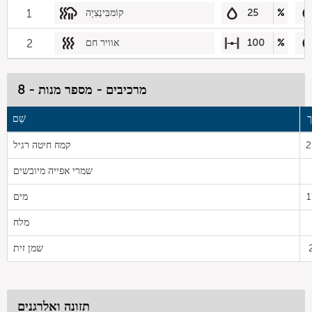
%
25
קוֹמבִּינַצִיָה
1
%
100
אוויר חם
2
מרכיבים - מספר מנות - 8
ך
שֵׁם
2
קמח חיטה רגיל
שמרי אפייה מיובשים
1
מים
מלח
שמן זית
תזונה ואלרגנים