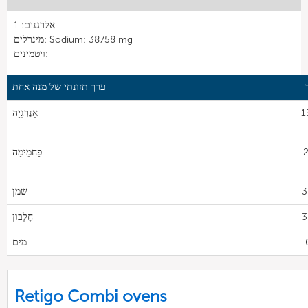
אלרגנים: 1
מינרלים: Sodium: 38758 mg
ויטמינים:
ערך תזונתי של מנה אחת
1
אֵנֶרְגִיָה
2
פַּחמֵימָה
3
שמן
3
חֶלְבּוֹן
מים
Retigo Combi ovens