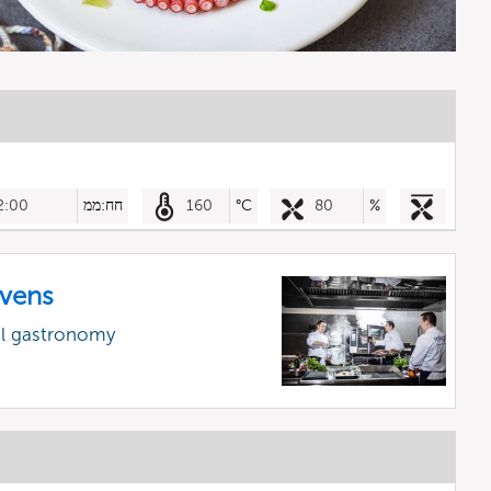
%
80
°C
160
חח:ממ
2:00
vens
al gastronomy