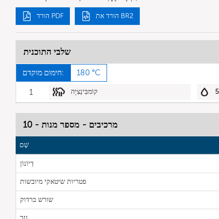
הורד את BR2
הורד PDF
שלבי התוכנית
180 °C
חימום מוקדם:
קוֹמבִּינַצִיָה
1
מרכיבים - מספר מנות - 10
שֵׁם
דְיוֹנוֹן
פטריות שיטאקי מיובשות
שורש ברדוק
גזר