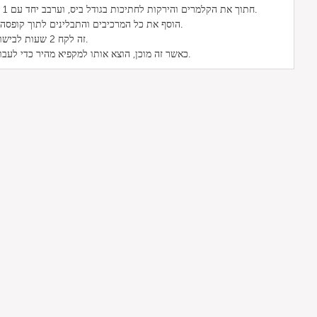
1. חתוך את הקלמרים והירקות לחתיכות בגודל ביס, וערבב יחד עם 1 כפית סאקה, מירין ורוטב סויה.
2. הוסף את כל המרכיבים והתבלינים לתוך קופסה נירוסטה קלאסית בגובה מלא.
3. זה לקח 2 שעות לבישול עד שהתקבל המרקם הרצוי.
4. כאשר זה מוכן, הוצא אותו למקפיא מהיר כדי לעבור את תהליך הבישול והקירור.