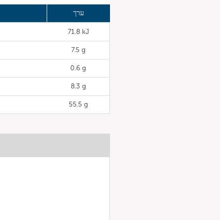
ערך
71.8 kJ
7.5 g
0.6 g
8.3 g
55.5 g