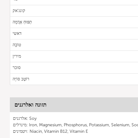
קונג'אק
תַפּוּחַ אַדֲמָה
דאשי
טוֹבָה
מירין
סוכר
רוֹטֶב סוֹיָה
תזונה ואלרגנים
אלרגנים: Soy
ים: Iron, Magnesium, Phosphorus, Potassium, Selenium, Sodium
ויטמינים: Niacin, Vitamin B12, Vitamin E