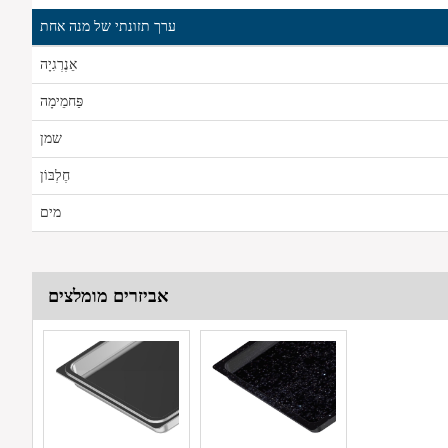
ערך תזונתי של מנה אחת
אֵנֶרְגִיָה
פַּחמֵימָה
שמן
חֶלְבּוֹן
מים
אביזרים מומלצים