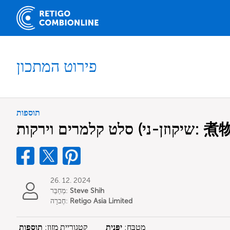
פירוט המתכון
תוספות
רים וירקות (שיקוזן-ני: 煮物)
26. 12. 2024
Steve Shih
מְחַבֵּר:
Retigo Asia Limited
חֶברָה:
מִטְבָּח:
יַפָּנִית
קטגוריית מזון:
תוספות