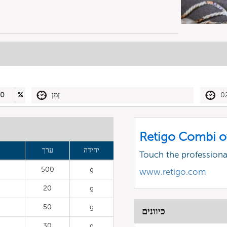
0
זְמַן
%
50
Retigo Combi o
יחידה
ערך
Touch the profession
500
g
www.retigo.com
20
g
50
g
כיוונים
30
g