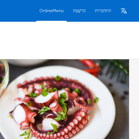
התחברות
הַרשָׁמָה
OnlineMenu