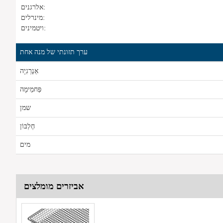
אלרגנים:
מינרלים:
ויטמינים:
ערך תזונתי של מנה אחת
אֵנֶרְגִיָה
פַּחמֵימָה
שמן
חֶלְבּוֹן
מים
אביזרים מומלצים