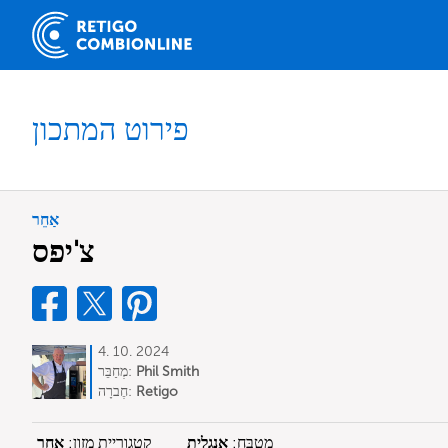
פירוט המתכון
אַחֵר
צ'יפס
4. 10. 2024
Phil Smith
מְחַבֵּר:
Retigo
חֶברָה:
מִטְבָּח:
אנגלית
קטגוריית מזון:
אַחֵר