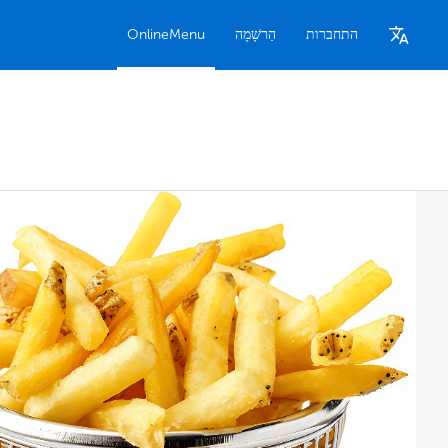
התחברות
הַרשָׁמָה
OnlineMenu