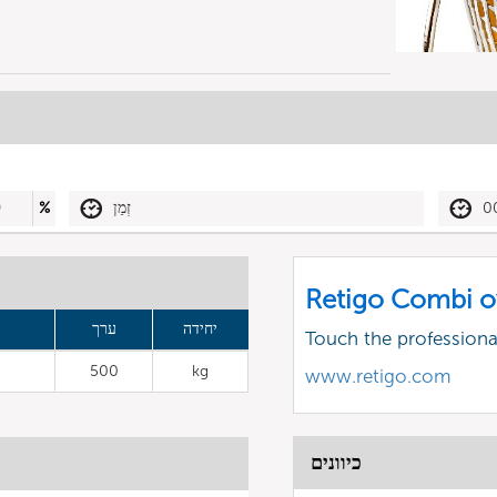
0
זְמַן
%
0
Retigo Combi o
יחידה
ערך
Touch the profession
500
kg
www.retigo.com
כיוונים