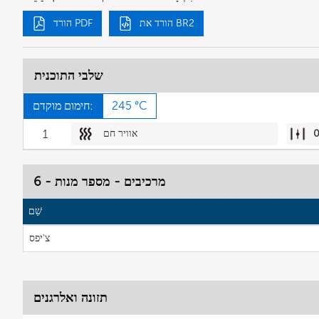
הורד את BR2
הורד PDF
שלבי התוכנית
245 °C
חימום מוקדם:
אוויר חם
1
מרכיבים - מספר מנות - 6
שֵׁם
צ'יפס
תזונה ואלרגנים