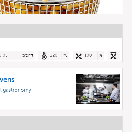
%
100
°C
220
חח:ממ
0:05
vens
al gastronomy