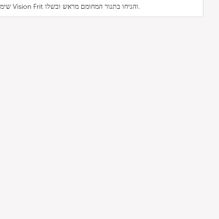
שימו את הצ'יפס המופשרים על מגש Vision Frit והניחו בתנור המחומם מראש ובשלו.