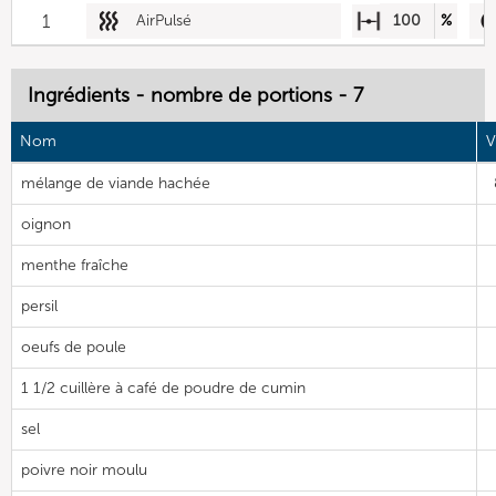
1
AirPulsé
100
%
Ingrédients - nombre de portions - 7
Nom
V
mélange de viande hachée
oignon
menthe fraîche
persil
oeufs de poule
1 1/2 cuillère à café de poudre de cumin
sel
poivre noir moulu