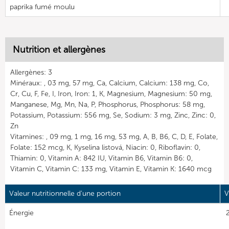
paprika fumé moulu
Nutrition et allergènes
Allergènes: 3
Minéraux: , 03 mg, 57 mg, Ca, Calcium, Calcium: 138 mg, Co,
Cr, Cu, F, Fe, I, Iron, Iron: 1, K, Magnesium, Magnesium: 50 mg,
Manganese, Mg, Mn, Na, P, Phosphorus, Phosphorus: 58 mg,
Potassium, Potassium: 556 mg, Se, Sodium: 3 mg, Zinc, Zinc: 0,
Zn
Vitamines: , 09 mg, 1 mg, 16 mg, 53 mg, A, B, B6, C, D, E, Folate,
Folate: 152 mcg, K, Kyselina listová, Niacin: 0, Riboflavin: 0,
Thiamin: 0, Vitamin A: 842 IU, Vitamin B6, Vitamin B6: 0,
Vitamin C, Vitamin C: 133 mg, Vitamin E, Vitamin K: 1640 mcg
Valeur nutritionnelle d'une portion
V
Énergie