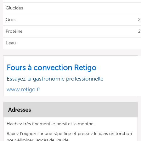
Glucides
Gros
2
Protéine
2
L'eau
Fours à convection Retigo
Essayez la gastronomie professionnelle
www.retigo.fr
Adresses
Hachez très finement le persil et la menthe.
Râpez l’oignon sur une râpe fine et pressez le dans un torchon
pour éliminer l’excès de liquide.