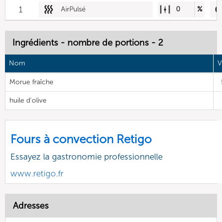
1
AirPulsé
0
%
Ingrédients - nombre de portions - 2
Nom
V
Morue fraîche
huile d'olive
Fours à convection Retigo
Essayez la gastronomie professionnelle
www.retigo.fr
Adresses