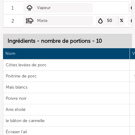
1
Vapeur
2
Mixte
50
%
Ingrédients - nombre de portions - 10
Nom
V
Côtes levées de porc
Poitrine de porc
Maïs blancs
Poivre noir
Anis étoilé
le bâton de cannelle
Écraser l'ail