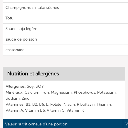
Champignons shiitake séchés
Tofu
Sauce soja légère
sauce de poisson
cassonade
Nutrition et allergènes
Allergènes: Soy, SOY
Minéraux: Calcium, Iron, Magnesium, Phosphorus, Potassium,
Sodium, Zinc
Vitamines: B1, B2, B6, E, Folate, Niacin, Riboflavin, Thiamin,
Vitamin A, Vitamin B6, Vitamin C, Vitamin K
Valeur nutritionnelle d'une portion
V