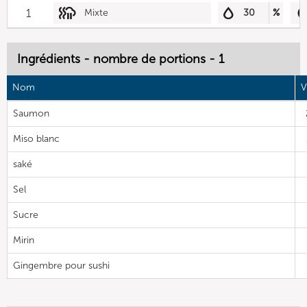
1
Mixte
30
%
Ingrédients - nombre de portions - 1
Nom
V
Saumon
Miso blanc
saké
Sel
Sucre
Mirin
Gingembre pour sushi