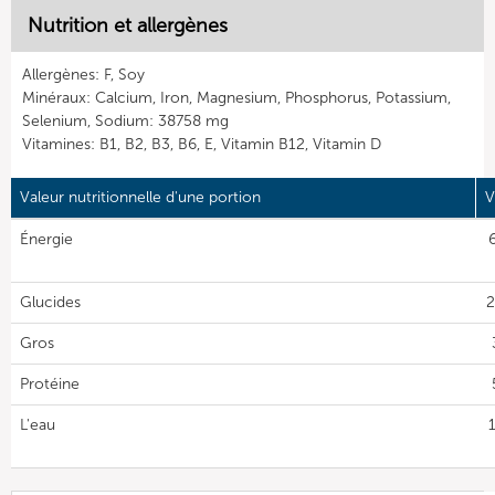
Nutrition et allergènes
Allergènes: F, Soy
Minéraux: Calcium, Iron, Magnesium, Phosphorus, Potassium,
Selenium, Sodium: 38758 mg
Vitamines: B1, B2, B3, B6, E, Vitamin B12, Vitamin D
Valeur nutritionnelle d'une portion
V
Énergie
Glucides
2
Gros
Protéine
L'eau