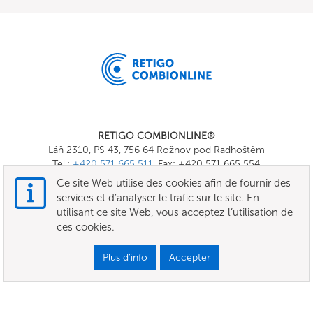
RETIGO COMBIONLINE®
Láň 2310, PS 43, 756 64 Rožnov pod Radhoštěm
Tel.:
+420 571 665 511
, Fax: +420 571 665 554
E-mail:
info@combionline.com
Ce site Web utilise des cookies afin de fournir des
services et d’analyser le trafic sur le site. En
utilisant ce site Web, vous acceptez l’utilisation de
OnlineMenu
ces cookies.
TERMES ET CONDITIONS
Plus d’info
Accepter