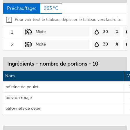
Préchauffage:
265 °C
Pour voir tout le tableau, déplacer le tableau vers la droite.
1
Mixte
30
%
2
Mixte
30
%
Ingrédients - nombre de portions - 10
Nom
V
poitrine de poulet
poivron rouge
bâtonnets de céleri