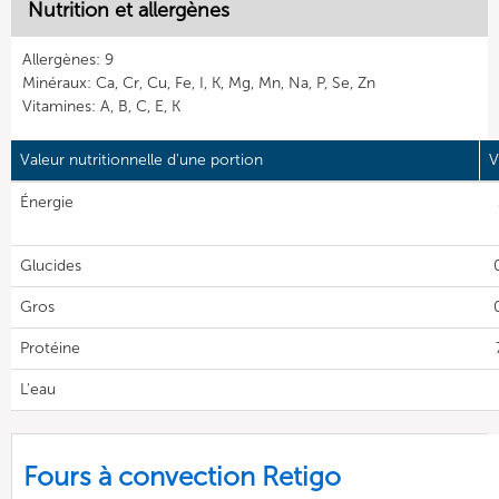
Nutrition et allergènes
Allergènes: 9
Minéraux: Ca, Cr, Cu, Fe, I, K, Mg, Mn, Na, P, Se, Zn
Vitamines: A, B, C, E, K
Valeur nutritionnelle d'une portion
V
Énergie
Glucides
Gros
Protéine
L'eau
Fours à convection Retigo