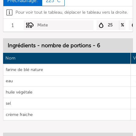
Préchauffage:
225 °C
Pour voir tout le tableau, déplacer le tableau vers la droite.
1
Mixte
25
%
Ingrédients - nombre de portions - 6
Nom
V
farine de blé nature
eau
huile végétale
sel
crème fraiche