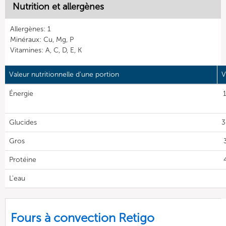
Nutrition et allergènes
Allergènes: 1
Minéraux: Cu, Mg, P
Vitamines: A, C, D, E, K
Valeur nutritionnelle d'une portion
V
Énergie
Glucides
3
Gros
Protéine
L'eau
Fours à convection Retigo