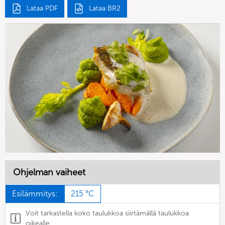
Lataa PDF
Lataa BR2
Ohjelman vaiheet
Esilämmitys:
215 °C
Voit tarkastella koko taulukkoa siirtämällä taulukkoa
oikealle.