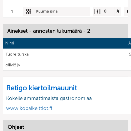
1
Kuuma ilma
0
%
Ainekset - annosten lukumäärä - 2
Nimi
A
Tuore turska
oliiviöljy
Retigo kiertoilmauunit
Kokeile ammattimaista gastronomiaa
www.kopalkeittiot.fi
Ohjeet