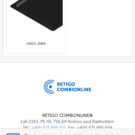
vision_bake
RETIGO COMBIONLINE®
Láň 2310, PS 43, 756 64 Rožnov pod Radhoštěm
Tel.:
+420 571 665 511
, Fax: +420 571 665 554
E-mail:
info@combionline.com