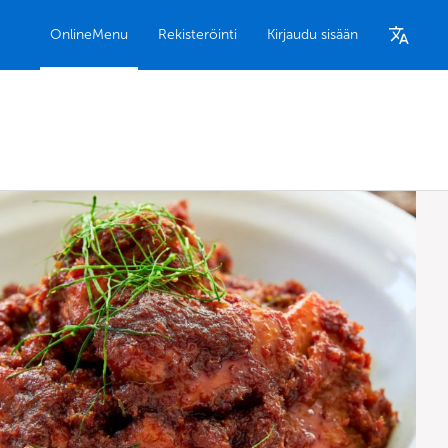
OnlineMenu
Rekisteröinti
Kirjaudu sisään