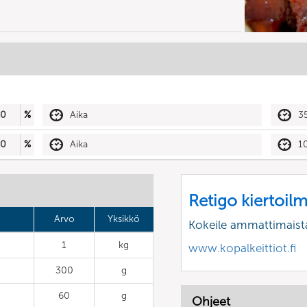
50
%
Aika
3
50
%
Aika
1
Retigo kiertoil
Arvo
Yksikkö
Kokeile ammattimaist
1
kg
www.kopalkeittiot.fi
300
g
60
g
Ohjeet