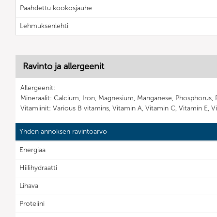
Paahdettu kookosjauhe
Lehmuksenlehti
Ravinto ja allergeenit
Allergeenit:
Mineraalit: Calcium, Iron, Magnesium, Manganese, Phosphorus, 
Vitamiinit: Various B vitamins, Vitamin A, Vitamin C, Vitamin E, V
Yhden annoksen ravintoarvo
Energiaa
Hiilihydraatti
Lihava
Proteiini