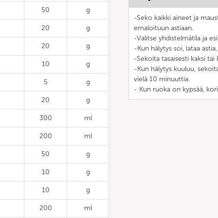
50
g
-Seko kaikki aineet ja maus
20
g
emaloituun astiaan.
-Valitse yhdistelmätila ja es
20
g
-Kun hälytys soi, lataa asti
-Sekoita tasaisesti kaksi tai
10
g
-Kun hälytys kuuluu, sekoit
vielä 10 minuuttia.
5
g
- Kun ruoka on kypsää, koris
20
g
300
ml
200
ml
50
g
10
g
10
g
200
ml