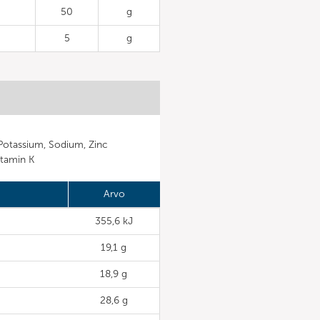
50
g
5
g
Potassium, Sodium, Zinc
itamin K
Arvo
355,6 kJ
19,1 g
18,9 g
28,6 g