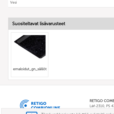
Vesi
Suositeltavat lisävarusteet
emaloidut_gn_säiliöt
RETIGO COM
Láň 2310, PS 
Tel.:
+420 571 