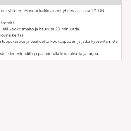
teet yhteen -Marinoi kaikki aineet yhdessä ja laita 1/1 GN
ilämmitä.
a, lisää kookosmaito ja hauduta 20 minuuttia.
 kolme kertaa.
a loppukastike ja paahdettu kookospulveri ja jatka kypsentämistä
tele limenlehdillä ja paahdetulla kookoksella ja tarjoa.