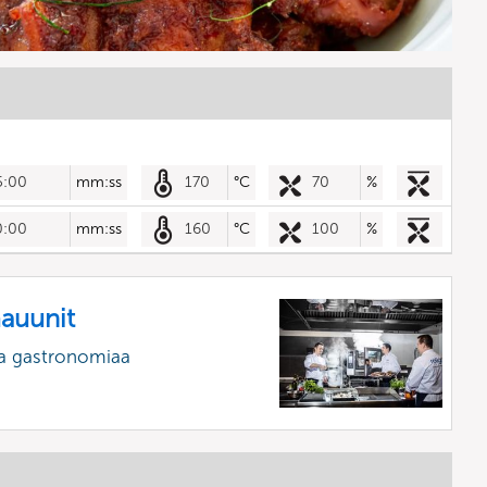
5:00
mm:ss
170
°C
70
%
0:00
mm:ss
160
°C
100
%
mauunit
a gastronomiaa