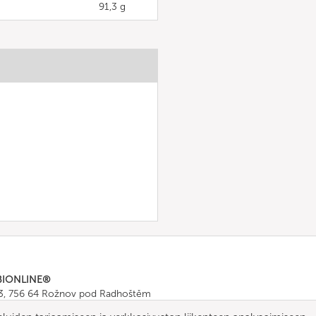
91,3 g
BIONLINE®
43, 756 64 Rožnov pod Radhoštěm
665 511
, Fax: +420 571 665 554