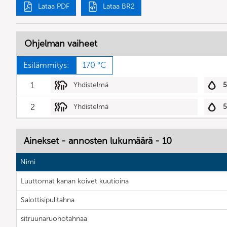
Lataa PDF
Lataa BR2
Ohjelman vaiheet
Esilämmitys:
170 °C
1
Yhdistelmä
2
Yhdistelmä
Ainekset - annosten lukumäärä - 10
Nimi
Luuttomat kanan koivet kuutioina
Salottisipulitahna
sitruunaruohotahnaa