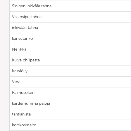
Sininen inkivääritahna
Valkosipulitahna
inkivääri tahna
kanelitanko
Neilikka
Kuiva chilipasta
Kasviöljy
Vesi
Palmusokeri
kardemumma paloja
tähtianista
kookosmaito