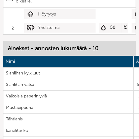
oikealle.
1
Höyrytys
2
Yhdistelmä
50
%
Ainekset - annosten lukumäärä - 10
Nimi
A
Sianlihan kylkiluut
Sianlihan vatsa
Valkoisia paperinjyviä
Mustapippuria
Tähtianis
kanelitanko