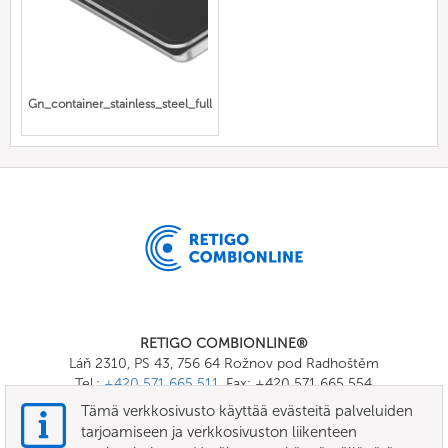
Gn_container_stainless_steel_full
RETIGO COMBIONLINE®
Láň 2310, PS 43, 756 64 Rožnov pod Radhoštěm
Tel.:
+420 571 665 511
, Fax: +420 571 665 554
E-mail:
info@combionline.com
Tämä verkkosivusto käyttää evästeitä palveluiden
tarjoamiseen ja verkkosivuston liikenteen