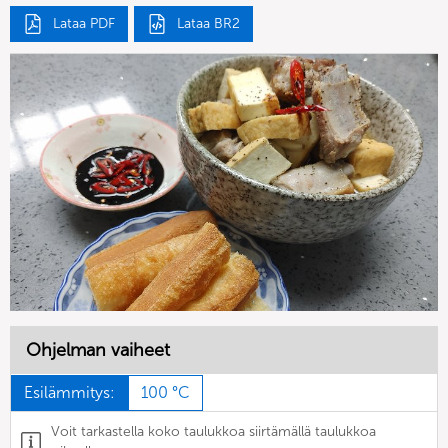
Lataa PDF
Lataa BR2
Ohjelman vaiheet
Esilämmitys:
100 °C
Voit tarkastella koko taulukkoa siirtämällä taulukkoa