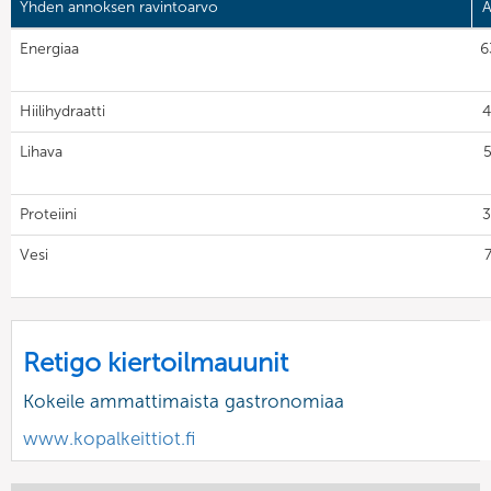
Yhden annoksen ravintoarvo
A
Energiaa
6
Hiilihydraatti
4
Lihava
5
Proteiini
3
Vesi
7
Retigo kiertoilmauunit
Kokeile ammattimaista gastronomiaa
www.kopalkeittiot.fi