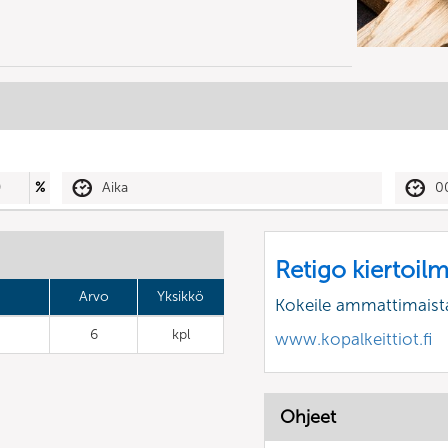
0
%
Aika
0
Retigo kiertoil
Arvo
Yksikkö
Kokeile ammattimaist
6
kpl
www.kopalkeittiot.fi
Ohjeet