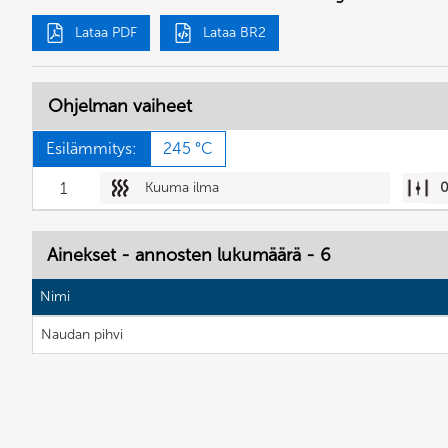
Lataa PDF
Lataa BR2
Ohjelman vaiheet
Esilämmitys:
245 °C
1
Kuuma ilma
Ainekset - annosten lukumäärä - 6
Nimi
Naudan pihvi