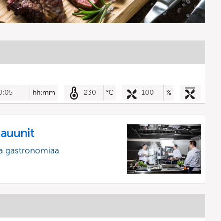
0:05
hh:mm
230
°C
100
%
mauunit
a gastronomiaa