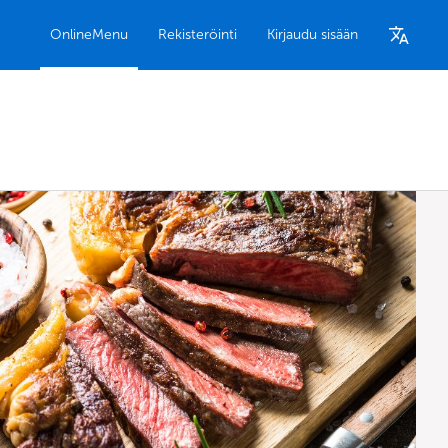
OnlineMenu
Rekisteröinti
Kirjaudu sisään