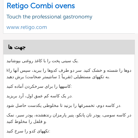
Retigo Combi ovens
Touch the professional gastronomy
www.retigo.com
جهت ها
یک سینی پخت را با کاغذ روغنی بپوشانید.
kدوها را شسته و خشک کنید. سر دو طرف کدوها را ببرید، سپس آنها را
به تکههای مستطیلی (تقریباً 1 سانتیمتر ضخامت) برش دهید.
کاسهها را برای سرخکردن آماده کنید:
در یک کاسه کم عمق اول، آرد بریزید.
در کاسه دوم، تخممرغها را بزنید تا مخلوطی یکدست حاصل شود.
در کاسه سومی، پودر نان پانکو، پنیر پارمزان رندهشده، پودر سیر، نمک
و فلفل را مخلوط کنید.
تکههای کدو را سرخ کنید: