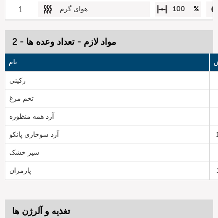
%
100
هوای گرم
1
مواد لازم - تعداد وعده ها - 2
ش
نام
زکینی
تخم مرغ
آرد همه منظوره
آرد سوخاری پانکو
سیر خشک
پارمزان
تغذیه و آلرژن ها