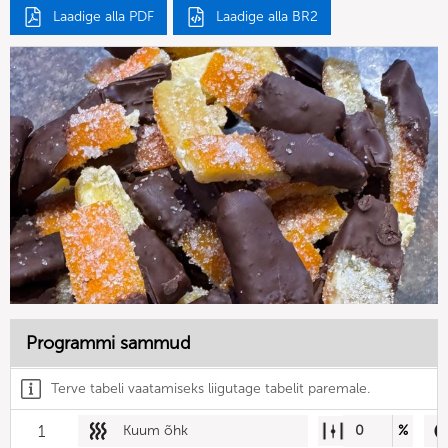
Laadige alla PDF
Laadige alla BR2
Programmi sammud
Terve tabeli vaatamiseks liigutage tabelit paremale.
1
Kuum õhk
0
%