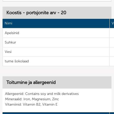
Koostis - portsjonite arv - 20
Nimi
V
Apelsinid
Suhkur
Vesi
tume šokolaad
Toitumine ja allergeenid
Allergeenid: Contains soy and milk derivatives
Mineraalid: Iron, Magnesium, Zinc
Vitamiinid: Vitamin B2, Vitamin E