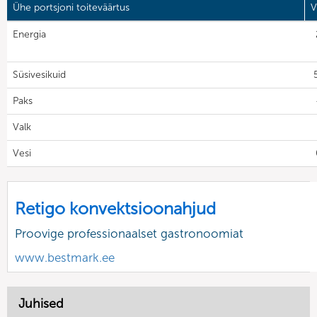
Ühe portsjoni toiteväärtus
V
Energia
Süsivesikuid
Paks
Valk
Vesi
Retigo konvektsioonahjud
Proovige professionaalset gastronoomiat
www.bestmark.ee
Juhised