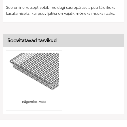
See eriline retsept sobib muidugi suurepäraselt puu täielikuks
kasutamiseks, kui puuviljaliha on vajalik mõneks muuks roaks.
Soovitatavad tarvikud
nägemise_vaba