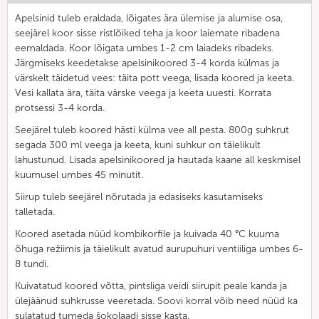
Apelsinid tuleb eraldada, lõigates ära ülemise ja alumise osa,
seejärel koor sisse ristlõiked teha ja koor laiemate ribadena
eemaldada. Koor lõigata umbes 1-2 cm laiadeks ribadeks.
Järgmiseks keedetakse apelsinikoored 3-4 korda külmas ja
värskelt täidetud vees: täita pott veega, lisada koored ja keeta.
Vesi kallata ära, täita värske veega ja keeta uuesti. Korrata
protsessi 3-4 korda.
Seejärel tuleb koored hästi külma vee all pesta. 800g suhkrut
segada 300 ml veega ja keeta, kuni suhkur on täielikult
lahustunud. Lisada apelsinikoored ja hautada kaane all keskmisel
kuumusel umbes 45 minutit.
Siirup tuleb seejärel nõrutada ja edasiseks kasutamiseks
talletada.
Koored asetada nüüd kombikorfile ja kuivada 40 °C kuuma
õhuga režiimis ja täielikult avatud aurupuhuri ventiiliga umbes 6-
8 tundi.
Kuivatatud koored võtta, pintsliga veidi siirupit peale kanda ja
ülejäänud suhkrusse veeretada. Soovi korral võib need nüüd ka
sulatatud tumeda šokolaadi sisse kasta.