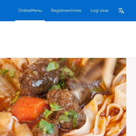
OnlineMenu
Registreerimine
Logi sisse