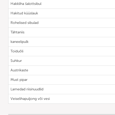
Hakkliha šalottsibul
Hakitud küüslauk
Rohelised sibulad
Tähtaniis
kaneelipulk
Toiduõli
Suhkur
Austrikaste
Must pipar
Lamedad riisinuudlid
Veiselihapuljong või vesi