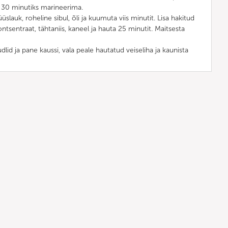
äta 30 minutiks marineerima.
üüslauk, roheline sibul, õli ja kuumuta viis minutit. Lisa hakitud
ontsentraat, tähtaniis, kaneel ja hauta 25 minutit. Maitsesta
dlid ja pane kaussi, vala peale hautatud veiseliha ja kaunista