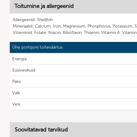
Toitumine ja allergeenid
Allergeenid: Shellfish
Mineraalid: Calcium, Iron, Magnesium, Phosphorus, Potassium, 
Vitamiinid: Folate, Niacin, Riboflavin, Thiamin, Vitamin A, Vitami
Ühe portsjoni toiteväärtus
Energia
Süsivesikuid
Paks
Valk
Vesi
Soovitatavad tarvikud