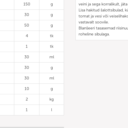
150
g
veini ja sega korralikult, j
Lisa hakitud šalottsibulad, k
30
g
tomat ja vesi või veiselihak
vastavalt soovile.
50
g
Blanšeeri tasasemad riisinuu
roheline sibulaga.
4
tk
1
tk
30
ml
30
g
30
ml
10
g
2
kg
1
l