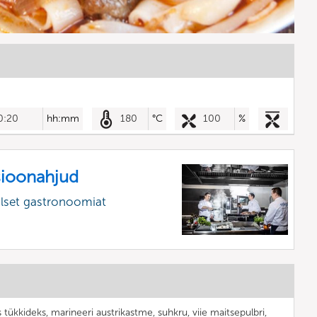
0:20
hh:mm
180
°C
100
%
sioonahjud
alset gastronoomiat
 tükkideks, marineeri austrikastme, suhkru, viie maitsepulbri,