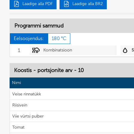
Laadige alla PDF
Laadige alla BR2
Programmi sammud
Eelsoojendus:
180 °C
1
Kombinatsioon
Koostis - portsjonite arv - 10
Nimi
Veise rinnatükk
Riisivein
Viie vürtsi pulber
Tomat