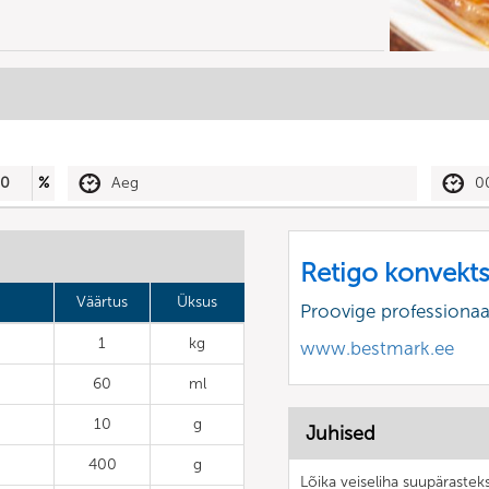
50
%
Aeg
0
Retigo konvekt
Väärtus
Üksus
Proovige professiona
1
kg
www.bestmark.ee
60
ml
10
g
Juhised
400
g
Lõika veiseliha suupärasteks