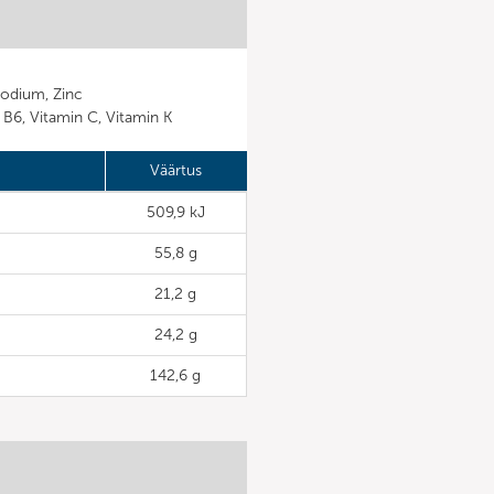
Sodium, Zinc
n B6, Vitamin C, Vitamin K
Väärtus
509,9 kJ
55,8 g
21,2 g
24,2 g
142,6 g