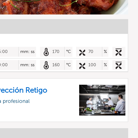
5:00
mm: ss
170
°C
70
%
0:00
mm: ss
160
°C
100
%
ección Retigo
 profesional