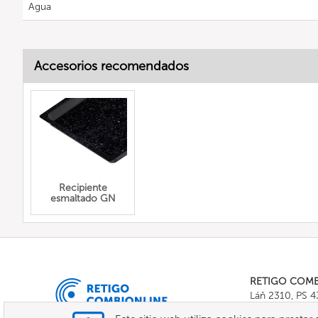
Agua
Accesorios recomendados
Recipiente
esmaltado GN
RETIGO COM
Láň 2310, PS 
Tel.:
+420 571 