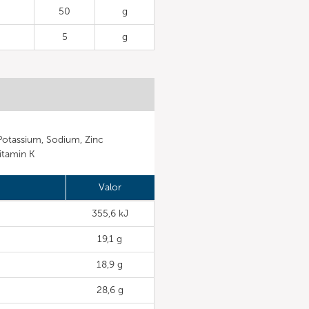
50
g
5
g
Potassium, Sodium, Zinc
Vitamin K
Valor
355,6 kJ
19,1 g
18,9 g
28,6 g