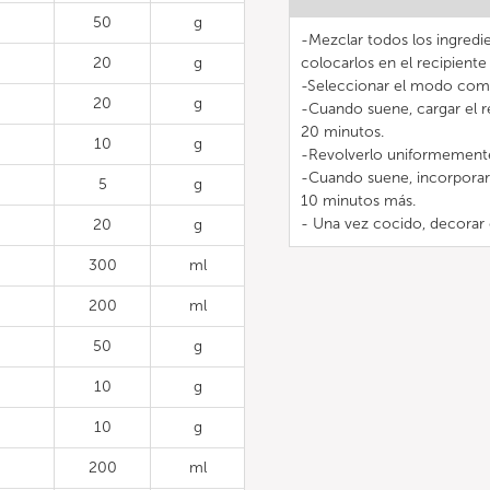
50
g
-Mezclar todos los ingredie
20
g
colocarlos en el recipient
-Seleccionar el modo comb
20
g
-Cuando suene, cargar el r
20 minutos.
10
g
-Revolverlo uniformemente
-Cuando suene, incorporar 
5
g
10 minutos más.
- Una vez cocido, decorar c
20
g
300
ml
200
ml
50
g
10
g
10
g
200
ml