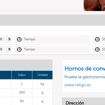
50
%
Tiempo
3
50
%
Tiempo
1
Hornos de conv
Valor
Unidad
Prueba la gastronomía
1
kg
www.retigo.es
300
g
60
g
Dirección