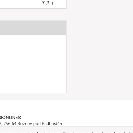
91,3 g
BIONLINE®
43, 756 64 Rožnov pod Radhoštěm
665 511
, Fax: +420 571 665 554