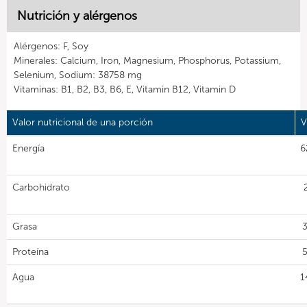
Nutrición y alérgenos
Alérgenos: F, Soy
Minerales: Calcium, Iron, Magnesium, Phosphorus, Potassium,
Selenium, Sodium: 38758 mg
Vitaminas: B1, B2, B3, B6, E, Vitamin B12, Vitamin D
Valor nutricional de una porción
V
Energía
6
Carbohidrato
Grasa
3
Proteína
5
Agua
1