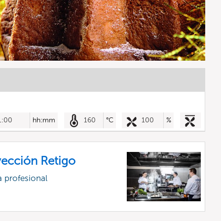
1:00
hh:mm
160
°C
100
%
ección Retigo
 profesional