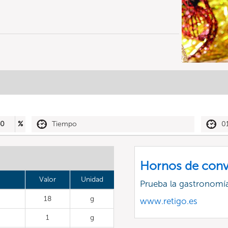
40
%
Tiempo
0
Hornos de conv
Valor
Unidad
Prueba la gastronomía
18
g
www.retigo.es
1
g