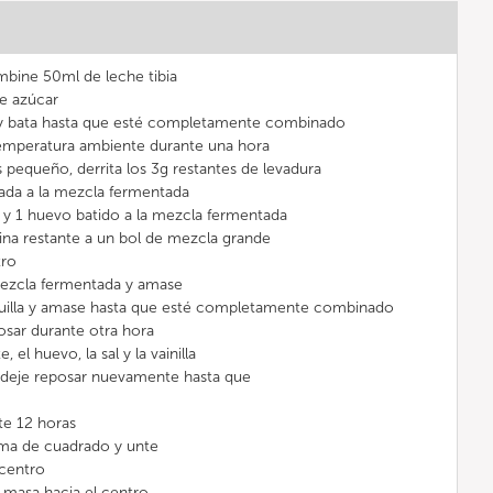
mbine 50ml de leche tibia
e azúcar
 y bata hasta que esté completamente combinado
temperatura ambiente durante una hora
 pequeño, derrita los 3g restantes de levadura
ñada a la mezcla fermentada
 y 1 huevo batido a la mezcla fermentada
rina restante a un bol de mezcla grande
tro
mezcla fermentada y amase
uilla y amase hasta que esté completamente combinado
osar durante otra hora
 el huevo, la sal y la vainilla
y deje reposar nuevamente hasta que
te 12 horas
rma de cuadrado y unte
 centro
a masa hacia el centro