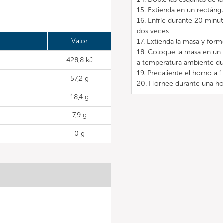
15. Extienda en un rectángu
16. Enfríe durante 20 minut
dos veces
Valor
17. Extienda la masa y form
18. Coloque la masa en un 
428,8 kJ
a temperatura ambiente du
19. Precaliente el horno 
57,2 g
20. Hornee durante una hor
18,4 g
7,9 g
0 g