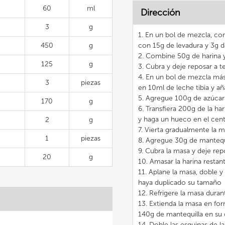
60
ml
Dirección
3
g
1. En un bol de mezcla, co
450
g
con 15g de levadura y 3g d
2. Combine 50g de harina
125
g
3. Cubra y deje reposar a 
4. En un bol de mezcla más
3
piezas
en 10ml de leche tibia y a
5. Agregue 100g de azúcar
170
g
6. Transfiera 200g de la ha
y haga un hueco en el cen
2
g
7. Vierta gradualmente la 
1
piezas
8. Agregue 30g de manteq
9. Cubra la masa y deje rep
20
g
10. Amasar la harina restante,
11. Aplane la masa, doble 
haya duplicado su tamaño
12. Refrigere la masa duran
13. Extienda la masa en fo
140g de mantequilla en su
14. Doble las esquinas de l