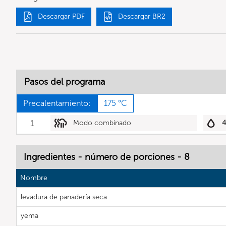
Descargar PDF
Descargar BR2
Pasos del programa
Precalentamiento:
175 °C
1
Modo combinado
Ingredientes - número de porciones - 8
Nombre
levadura de panadería seca
yema