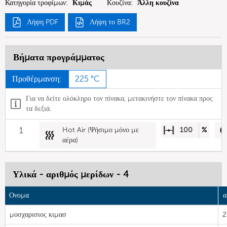
Κατηγορία τροφίμων:
Κιμάς
Κουζίνα:
Άλλη κουζίνα
Λήψη PDF
Λήψη το BR2
Βήματα προγράμματος
Προθέρμανση:
225 °C
Για να δείτε ολόκληρο τον πίνακα, μετακινήστε τον πίνακα προς
τα δεξιά.
1
Hot Air (Ψήσιμο μόνο με
100
%
αέρα)
Υλικά - αριθμός μερίδων - 4
Ονομα
α
μοσχαρισιος κιμασ
2