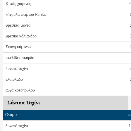
Κιμάς χοιρινός
2
Ψίχουλα ψωμιού Panko
φρέσκια μέντα
φρέσκο κόλιανδρο
Σκόνη κύμινου
σκελίδες σκόρδο
δυνατό ταχίνι
ελαιόλαδο
αυγά κοτόπουλου
Σάλτσα Ταχίνι
Ονομα
α
δυνατό ταχίνι
1