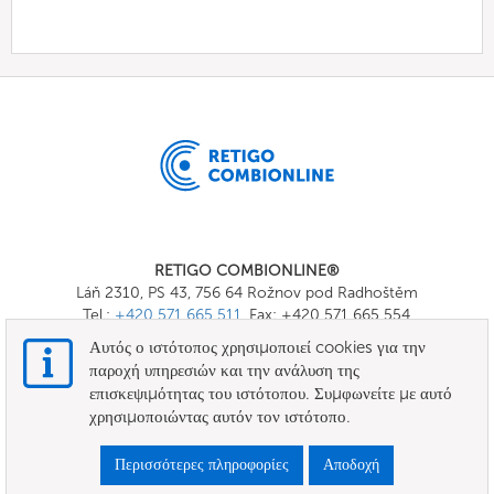
RETIGO COMBIONLINE®
Láň 2310, PS 43, 756 64 Rožnov pod Radhoštěm
Tel.:
+420 571 665 511
, Fax: +420 571 665 554
E-mail:
info@combionline.com
Αυτός ο ιστότοπος χρησιμοποιεί cookies για την
παροχή υπηρεσιών και την ανάλυση της
επισκεψιμότητας του ιστότοπου. Συμφωνείτε με αυτό
OnlineMenu
χρησιμοποιώντας αυτόν τον ιστότοπο.
ΟΡΟΙ ΚΑΙ ΠΡΟΫΠΟΘΕΣΕΙΣ
Περισσότερες πληροφορίες
Αποδοχή