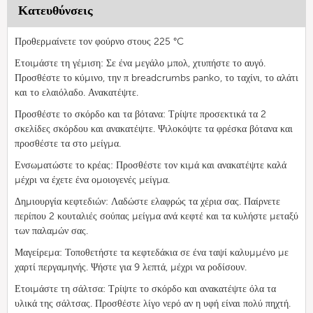
Κατευθύνσεις
Προθερμαίνετε τον φούρνο στους 225 °C
Ετοιμάστε τη γέμιση: Σε ένα μεγάλο μπολ, χτυπήστε το αυγό.
Προσθέστε το κύμινο, την π breadcrumbs panko, το ταχίνι, το αλάτι
και το ελαιόλαδο. Ανακατέψτε.
Προσθέστε το σκόρδο και τα βότανα: Τρίψτε προσεκτικά τα 2
σκελίδες σκόρδου και ανακατέψτε. Ψιλοκόψτε τα φρέσκα βότανα και
προσθέστε τα στο μείγμα.
Ενσωματώστε το κρέας: Προσθέστε τον κιμά και ανακατέψτε καλά
μέχρι να έχετε ένα ομοιογενές μείγμα.
Δημιουργία κεφτεδιών: Λαδώστε ελαφρώς τα χέρια σας. Παίρνετε
περίπου 2 κουταλιές σούπας μείγμα ανά κεφτέ και τα κυλήστε μεταξύ
των παλαμών σας.
Μαγείρεμα: Τοποθετήστε τα κεφτεδάκια σε ένα ταψί καλυμμένο με
χαρτί περγαμηνής. Ψήστε για 9 λεπτά, μέχρι να ροδίσουν.
Ετοιμάστε τη σάλτσα: Τρίψτε το σκόρδο και ανακατέψτε όλα τα
υλικά της σάλτσας. Προσθέστε λίγο νερό αν η υφή είναι πολύ πηχτή.