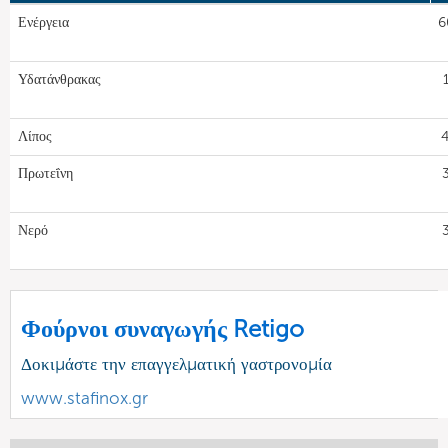
Ενέργεια
6
Υδατάνθρακας
Λίπος
4
Πρωτεΐνη
Νερό
Φούρνοι συναγωγής Retigo
Δοκιμάστε την επαγγελματική γαστρονομία
www.stafinox.gr