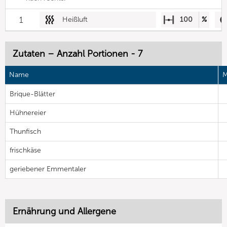
1
Heißluft
100
%
Zutaten – Anzahl Portionen - 7
Name
M
Brique-Blätter
Hühnereier
Thunfisch
frischkäse
geriebener Emmentaler
Ernährung und Allergene