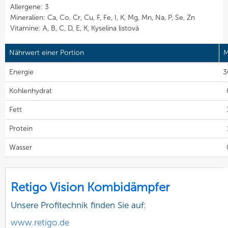
Allergene: 3
Mineralien: Ca, Co, Cr, Cu, F, Fe, I, K, Mg, Mn, Na, P, Se, Zn
Vitamine: A, B, C, D, E, K, Kyselina listová
Nährwert einer Portion
M
Energie
3
Kohlenhydrat
Fett
Protein
Wasser
Retigo Vision Kombidämpfer
Unsere Profitechnik finden Sie auf:
www.retigo.de