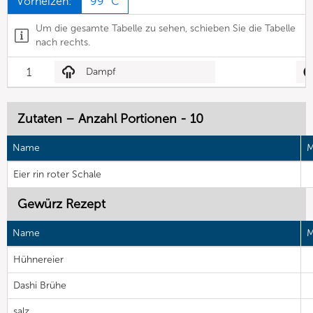
Vorheizen:
99 °C
Um die gesamte Tabelle zu sehen, schieben Sie die Tabelle
nach rechts.
1
Dampf
Zutaten – Anzahl Portionen - 10
Name
M
Eier rin roter Schale
Gewürz Rezept
Name
M
Hühnereier
Dashi Brühe
salz