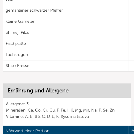
gemahlener schwarzer Pfeffer
kleine Garnelen
Shimeji Pilze
Fischplatte
Lachsrogen
Shiso Kresse
Ernährung und Allergene
Allergene: 3
Mineralien: Ca, Co, Cr, Cu, F, Fe, I, K, Mg, Mn, Na, P, Se, Zn
Vitamine: A, B, B6, C, D, E, K, Kyselina listová
Nährwert einer Portion
M