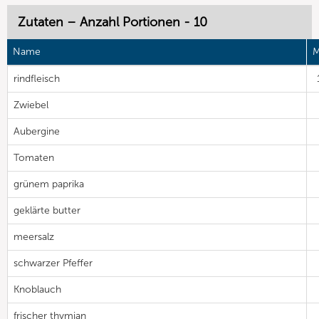
Zutaten – Anzahl Portionen - 10
Name
M
rindfleisch
Zwiebel
Aubergine
Tomaten
grünem paprika
geklärte butter
meersalz
schwarzer Pfeffer
Knoblauch
frischer thymian