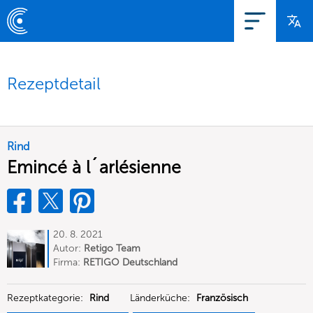
Rezeptdetail
Rind
Emincé à l´arlésienne
20. 8. 2021
Autor:
Retigo Team
Deutschland
Firma:
RETIGO Deutschland
GmbH
Rezeptkategorie:
Rind
Länderküche:
Französisch