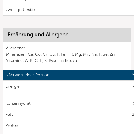
zweig petersilie
Ernährung und Allergene
Allergene:
Mineralien: Ca, Co, Cr, Cu, F, Fe, I, K, Mg, Mn, Na, P, Se, Zn
Vitamine: A, B, C, E, K, Kyselina listová
Nährwert einer Portion
M
Energie
Kohlenhydrat
Fett
2
Protein