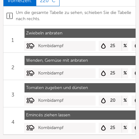
Vorheizen:
220 °C
Um die gesamte Tabelle zu sehen, schieben Sie die Tabelle
nach rechts.
Zwiebeln anbraten
1
Kombidampf
25
%
Wenden, Gemüse mit anbraten
2
Kombidampf
25
%
Tomaten zugeben und dünsten
3
Kombidampf
20
%
Emincés ziehen lassen
4
Kombidampf
25
%