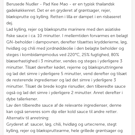
Berusede Nudler - Pad Kee Mao - er en typisk thailandsk
gadekøkkenret. Det er en gryderet af grøntsager, rejer,
blæksprutte og kylling. Retten i lilla er dampet i en risbaseret
dej.
Lad kylling, rejer og blæksprutte marinere med den asiatiske
fiske sauce i ca. 10 minutter. I mellemtiden forvarmes en belagt
GN-beholder i dampovnen, derefter tilsættes krydderierne, løg,
hvidløg og chili med jordnøddeolie i den belagte beholder og
steges i kombidampmodus ved 220°C, 25% fugtighed, 80%
blæserhastighed i 3 minutter, vendes og steges i yderligere 3
minutter. Tilsæt derefter kødet, rejerne og blækspruttringene
og lad det simre i yderligere 5 minutter, vend derefter og tilsæt
de resterende ingredienser og lad det simre i yderligere 3
minutter. Tilsæt de brede kogte risnudler, den tilberedte sauce
også og lad det simre i yderligere 2 minutter. Anret derefter i
dybe tallerkener.
Lav den tilberedte sauce af de relevante ingredienser, denne
kan også serveres som dip eller kold sauce til andre retter.
Alternativ til anretning:
Gryderet af: saucer, løg, chili, hvidløg og urtecreme, stegt
kylling, rejer og blækspruttearme, hele grillede grøntsager og