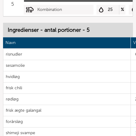
5
Kombination
25
%
Ingredienser - antal portioner - 5
Navn
V
risnudler
sesamolie
hvidløg
frisk chili
rødløg
frisk ægte galangal
forårsløg
shimeji svampe