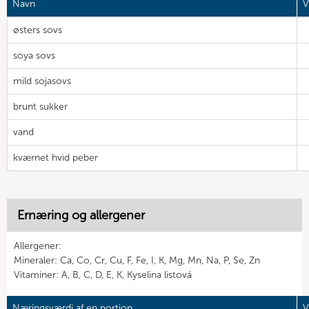
Navn
V
østers sovs
soya sovs
mild sojasovs
brunt sukker
vand
kværnet hvid peber
Ernæring og allergener
Allergener:
Mineraler: Ca, Co, Cr, Cu, F, Fe, I, K, Mg, Mn, Na, P, Se, Zn
Vitaminer: A, B, C, D, E, K, Kyselina listová
Næringsværdi af en portion
V