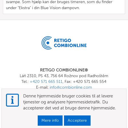
svampe. Som hjælp kan der bruges timeren, som du finder
under "Ekstra" i din Blue Vision dampovn.
RETIGO COMBIONLINE®
Láň 2310, PS 43, 756 64 Rožnov pod Radhoštěm
Tel.:
+420 571 665 511
, Fax: +420 571 665 554
E-mail:
info@combionline.com
Denne hjemmeside bruger cookies til at levere
tjenester og analysere hjemmesidetrafik. Du
OnlineMenu
accepterer det ved at bruge denne hjemmeside.
VILKÅR OG BETINGELSER
Mere info
Acceptere