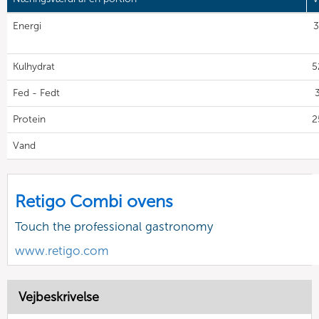
Energi
3
Kulhydrat
5
Fed - Fedt
3
Protein
2
Vand
Retigo Combi ovens
Touch the professional gastronomy
www.retigo.com
Vejbeskrivelse