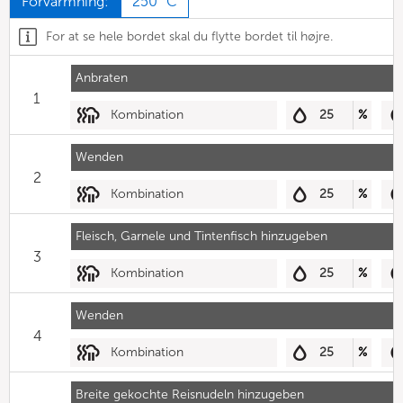
Forvarmning:
250 °C
For at se hele bordet skal du flytte bordet til højre.
Anbraten
1
Kombination
25
%
Wenden
2
Kombination
25
%
Fleisch, Garnele und Tintenfisch hinzugeben
3
Kombination
25
%
Wenden
4
Kombination
25
%
Breite gekochte Reisnudeln hinzugeben