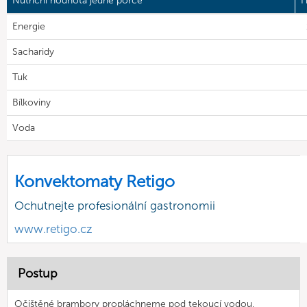
Nutriční hodnota jedné porce
H
Energie
Sacharidy
Tuk
Bílkoviny
Voda
Konvektomaty Retigo
Ochutnejte profesionální gastronomii
www.retigo.cz
Postup
Očištěné brambory propláchneme pod tekoucí vodou,