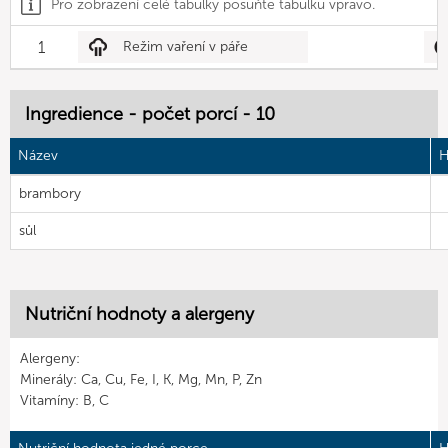
Pro zobrazení celé tabulky posuňte tabulku vpravo.
1
Režim vaření v páře
Ingredience - počet porcí - 10
Název
H
brambory
sůl
Nutriční hodnoty a alergeny
Alergeny:
Minerály: Ca, Cu, Fe, I, K, Mg, Mn, P, Zn
Vitamíny: B, C