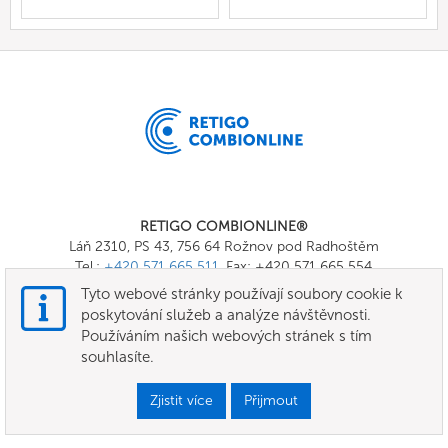
RETIGO COMBIONLINE®
Láň 2310, PS 43, 756 64 Rožnov pod Radhoštěm
Tel.:
+420 571 665 511
, Fax: +420 571 665 554
E-mail:
info@combionline.com
Tyto webové stránky používají soubory cookie k
poskytování služeb a analýze návštěvnosti.
Používáním našich webových stránek s tím
OnlineMenu
souhlasíte.
Všeobecné smluvní podmínky
Zjistit více
Přijmout