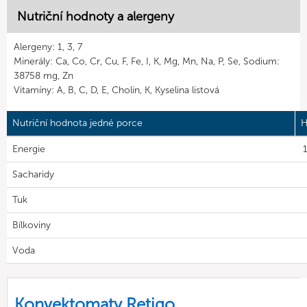
Nutriční hodnoty a alergeny
Alergeny: 1, 3, 7
Minerály: Ca, Co, Cr, Cu, F, Fe, I, K, Mg, Mn, Na, P, Se, Sodium:
38758 mg, Zn
Vitamíny: A, B, C, D, E, Cholin, K, Kyselina listová
Nutriční hodnota jedné porce
H
Energie
Sacharidy
Tuk
Bílkoviny
Voda
Konvektomaty Retigo