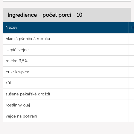
Ingredience - počet porcí - 10
Název
H
hladká pšeničná mouka
slepičí vejce
mléko 3,5%
cukr krupice
sůl
sušené pekařské droždí
rostlinný olej
vejce na potírání