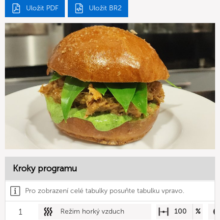
Uložit PDF
Uložit BR2
Kroky programu
Pro zobrazení celé tabulky posuňte tabulku vpravo.
1
Režim horký vzduch
100
%