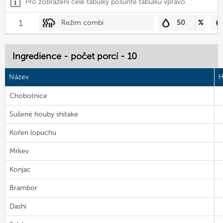
Pro zobrazení celé tabulky posuňte tabulku vpravo.
1
Režim combi
50
%
Ingredience - počet porcí - 10
Název
H
Chobotnice
Sušené houby shitake
Kořen lopuchu
Mrkev
Konjac
Brambor
Dashi