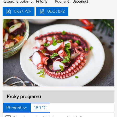
Kategorie pokrmu:
Přílohy
Kuchyně:
Japonská
Uložit PDF
Uložit BR2
Kroky programu
Předehřev:
180 °C