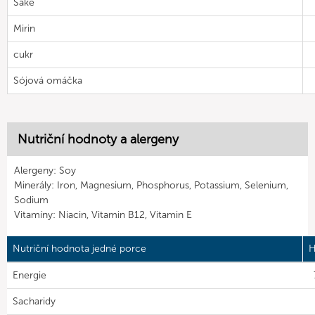
Saké
Mirin
cukr
Sójová omáčka
Nutriční hodnoty a alergeny
Alergeny: Soy
Minerály: Iron, Magnesium, Phosphorus, Potassium, Selenium,
Sodium
Vitamíny: Niacin, Vitamin B12, Vitamin E
Nutriční hodnota jedné porce
H
Energie
Sacharidy