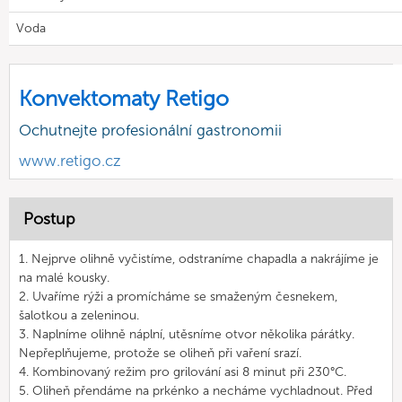
Voda
Konvektomaty Retigo
Ochutnejte profesionální gastronomii
www.retigo.cz
Postup
1. Nejprve olihně vyčistíme, odstraníme chapadla a nakrájíme je
na malé kousky.
2. Uvaříme rýži a promícháme se smaženým česnekem,
šalotkou a zeleninou.
3. Naplníme olihně náplní, utěsníme otvor několika párátky.
Nepřeplňujeme, protože se oliheň při vaření srazí.
4. Kombinovaný režim pro grilování asi 8 minut při 230°C.
5. Oliheň přendáme na prkénko a necháme vychladnout. Před