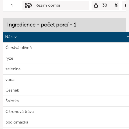
1
Režim combi
30
%
Ingredience - počet porcí - 1
Název
H
Čerstvá oliheň
rýže
zelenina
voda
Česnek
Šalotka
Citronová tráva
bbq omáčka