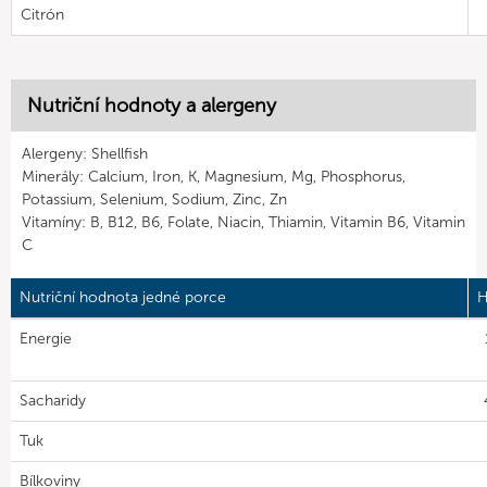
Citrón
Nutriční hodnoty a alergeny
Alergeny: Shellfish
Minerály: Calcium, Iron, K, Magnesium, Mg, Phosphorus,
Potassium, Selenium, Sodium, Zinc, Zn
Vitamíny: B, B12, B6, Folate, Niacin, Thiamin, Vitamin B6, Vitamin
C
Nutriční hodnota jedné porce
H
Energie
Sacharidy
Tuk
Bílkoviny