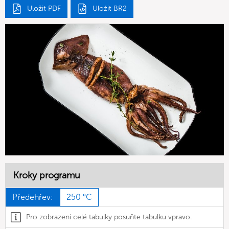
Uložit PDF
Uložit BR2
Kroky programu
Předehřev:
250 °C
Pro zobrazení celé tabulky posuňte tabulku vpravo.