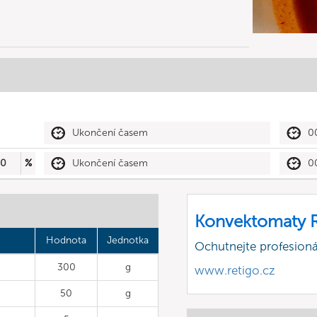
Ukončení časem
0
60
%
Ukončení časem
0
Konvektomaty R
Hodnota
Jednotka
Ochutnejte profesioná
300
g
www.retigo.cz
50
g