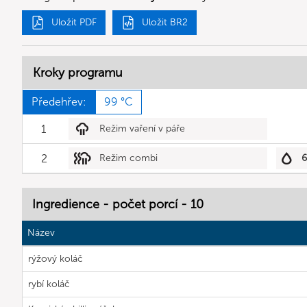
Uložit PDF
Uložit BR2
Kroky programu
Předehřev:
99 °C
1
Režim vaření v páře
2
Režim combi
Ingredience - počet porcí - 10
Název
rýžový koláč
rybí koláč