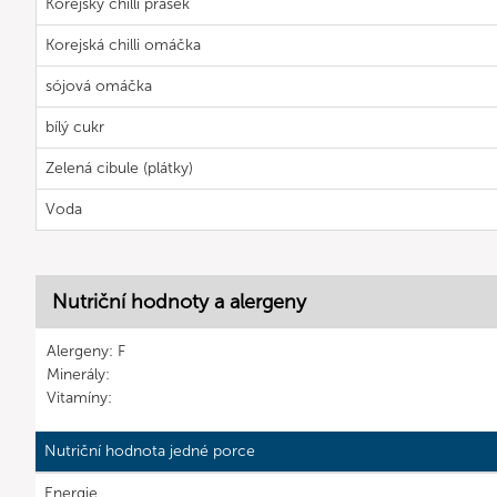
Korejský chilli prášek
Korejská chilli omáčka
sójová omáčka
bílý cukr
Zelená cibule (plátky)
Voda
Nutriční hodnoty a alergeny
Alergeny: F
Minerály:
Vitamíny:
Nutriční hodnota jedné porce
Energie