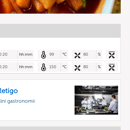
0:20
hh:mm
99
°C
80
%
0:20
hh:mm
150
°C
80
%
etigo
lní gastronomii