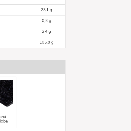
28,1 g
0,8 g
2,4 g
106,8 g
aná
doba