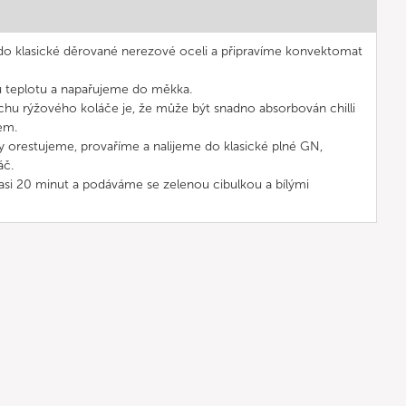
 do klasické děrované nerezové oceli a připravíme konvektomat
u teplotu a napařujeme do měkka.
u rýžového koláče je, že může být snadno absorbován chilli
em.
 orestujeme, provaříme a nalijeme do klasické plné GN,
áč.
asi 20 minut a podáváme se zelenou cibulkou a bílými