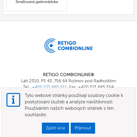
Smaltovaná gastronádoba
RETIGO COMBIONLINE®
Láň 2310, PS 43, 756 64 Rožnov pod Radhoštěm
Tel.:
+420 571 665 511
, Fax: +420 571 665 554
E-mail:
info@combionline.com
Tyto webové stránky používají soubory cookie k
poskytování služeb a analýze návštěvnosti.
Používáním našich webových stránek s tím
OnlineMenu
souhlasíte.
Všeobecné smluvní podmínky
Zjistit více
Přijmout