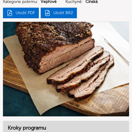
Kategorie pokrmu:
Vepřové
Kuchyně:
Čínská
Uložit PDF
Uložit BR2
Kroky programu