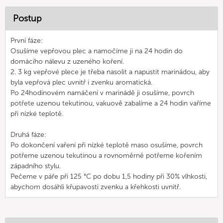
Postup
První fáze:
Osušíme vepřovou plec a namočíme ji na 24 hodin do
domácího nálevu z uzeného koření.
2. 3 kg vepřové plece je třeba nasolit a napustit marinádou, aby
byla vepřová plec uvnitř i zvenku aromatická.
Po 24hodinovém namáčení v marinádě ji osušíme, povrch
potřete uzenou tekutinou, vakuově zabalíme a 24 hodin vaříme
při nízké teplotě.
Druhá fáze:
Po dokončení vaření při nízké teplotě maso osušíme, povrch
potřeme uzenou tekutinou a rovnoměrně potřeme kořením
západního stylu.
Pečeme v páře při 125 °C po dobu 1,5 hodiny při 30% vlhkosti,
abychom dosáhli křupavosti zvenku a křehkosti uvnitř.