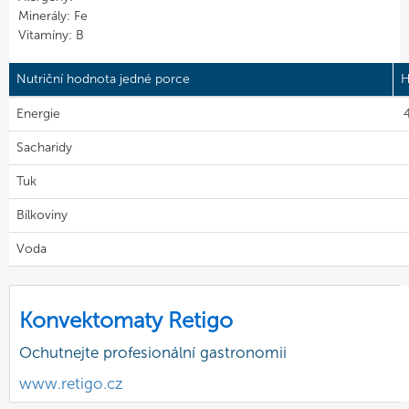
Minerály: Fe
Vitamíny: B
Nutriční hodnota jedné porce
H
Energie
4
Sacharidy
Tuk
Bílkoviny
Voda
Konvektomaty Retigo
Ochutnejte profesionální gastronomii
www.retigo.cz