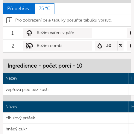
Předehřev:
75 °C
Pro zobrazení celé tabulky posuňte tabulku vpravo.
1
Režim vaření v páře
2
Režim combi
30
%
Ingredience - počet porcí - 10
Název
H
vepřová plec bez kosti
Název
H
cibulový prášek
hnědý cukr