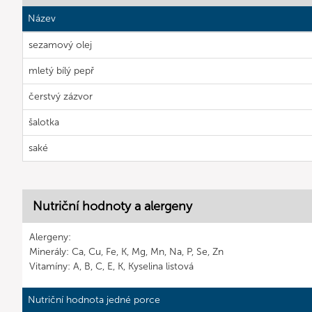
Název
sezamový olej
mletý bílý pepř
čerstvý zázvor
šalotka
saké
Nutriční hodnoty a alergeny
Alergeny:
Minerály: Ca, Cu, Fe, K, Mg, Mn, Na, P, Se, Zn
Vitamíny: A, B, C, E, K, Kyselina listová
Nutriční hodnota jedné porce