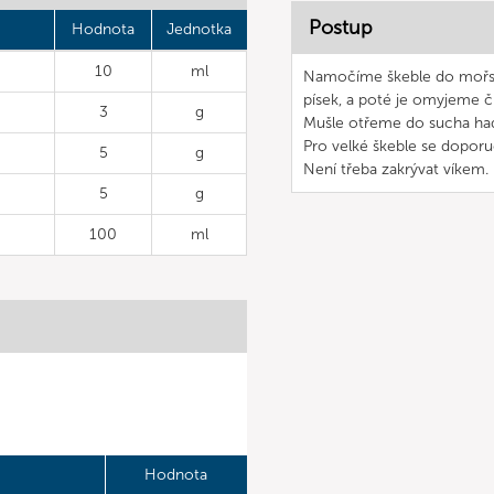
Postup
Hodnota
Jednotka
10
ml
Namočíme škeble do mořské 
písek, a poté je omyjeme č
3
g
Mušle otřeme do sucha ha
Pro velké škeble se doporuč
5
g
Není třeba zakrývat víkem.
5
g
100
ml
Hodnota