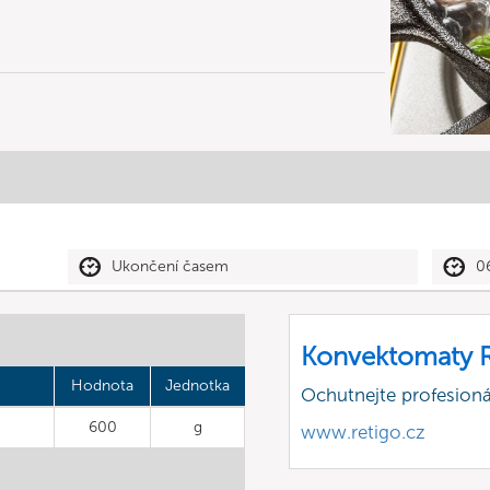
Ukončení časem
0
Konvektomaty R
Hodnota
Jednotka
Ochutnejte profesioná
600
g
www.retigo.cz