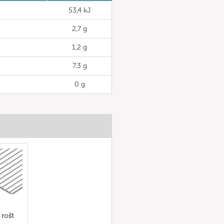
53,4 kJ
2,7 g
1,2 g
7,3 g
0 g
rošt