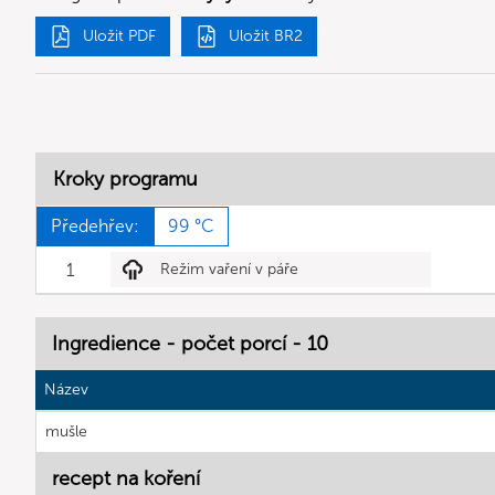
Uložit PDF
Uložit BR2
Kroky programu
Předehřev:
99 °C
1
Režim vaření v páře
Ingredience - počet porcí - 10
Název
mušle
recept na koření