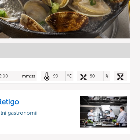
6:00
mm:ss
99
°C
80
%
etigo
lní gastronomii