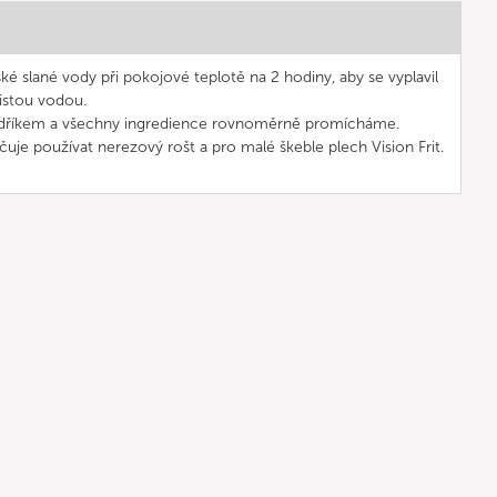
slané vody při pokojové teplotě na 2 hodiny, aby se vyplavil
istou vodou.
dříkem a všechny ingredience rovnoměrně promícháme.
uje používat nerezový rošt a pro malé škeble plech Vision Frit.