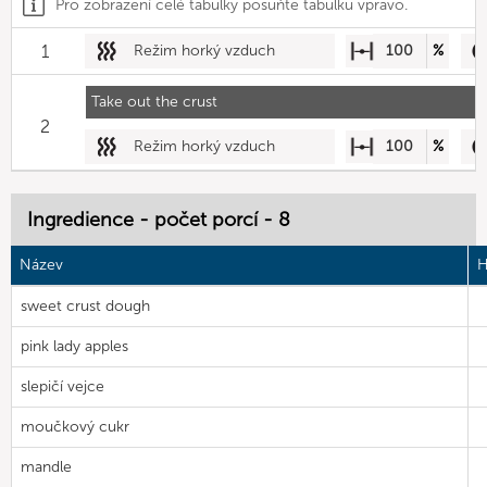
Pro zobrazení celé tabulky posuňte tabulku vpravo.
1
Režim horký vzduch
100
%
Take out the crust
2
Režim horký vzduch
100
%
Ingredience - počet porcí - 8
Název
H
sweet crust dough
pink lady apples
slepičí vejce
moučkový cukr
mandle