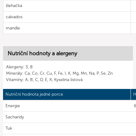
šlehačka
calvados
mandle
Nutriční hodnoty a alergeny
Alergeny: 3, 8
Minerály: Ca, Co, Cr, Cu, F, Fe, I, K, Mg, Mn, Na, P, Se, Zn
Vitamíny: A, B, C, D, E, K, Kyselina listová
Nutriční hodnota jedné porce
H
Energie
6
Sacharidy
Tuk