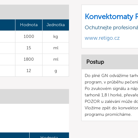
Konvektomaty R
Hodnota
Jednotka
Ochutnejte profesioná
1000
kg
www.retigo.cz
15
ml
1800
ml
Postup
12
g
Do plné GN odvážíme tarh
program, v průběhu pečen
Po zvukovém signálu a náp
tarhoně 1,8 l horké, převa
POZOR u zalévání může dojí
Vložíme zpět do konvekto
programu promícháme.
Hodnota