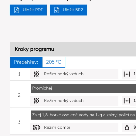
Uložit PDF
Uložit BR2
Kroky programu
Předehřev:
205 °C
1
Režim horký vzduch
1
Promíchej
2
Režim horký vzduch
1
Zalej 1,8l horké osolené vody na 1kg a zakryj policí n
3
Režim combi