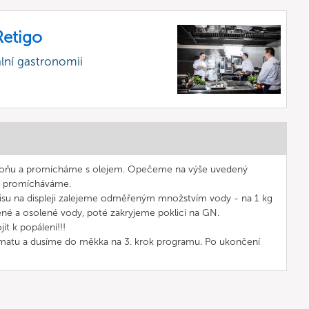
etigo
lní gastronomii
oňu a promícháme s olejem. Opečeme na výše uvedený
í promícháváme.
isu na displeji zalejeme odměřeným množstvím vody - na 1 kg
řené a osolené vody, poté zakryjeme poklicí na GN.
t k popálení!!!
matu a dusíme do měkka na 3. krok programu. Po ukončení