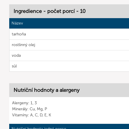
Ingredience - počet porcí - 10
Název
tarhoňa
rostlinný olej
voda
sůl
Nutriční hodnoty a alergeny
Alergeny: 1, 3
Minerály: Cu, Mg, P
Vitamíny: A, C, D, E, K
Nutriční hodnota jedné porce