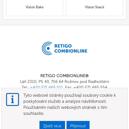
Vision Bake
Vision Snack
RETIGO COMBIONLINE®
Láň 2310, PS 43, 756 64 Rožnov pod Radhoštěm
Tel.:
+420 571 665 511
, Fax: +420 571 665 554
E-mail:
info@combionline.com
Tyto webové stránky používají soubory cookie k
poskytování služeb a analýze návštěvnosti.
Používáním našich webových stránek s tím
OnlineMenu
souhlasíte.
Všeobecné smluvní podmínky
Zjistit více
Přijmout