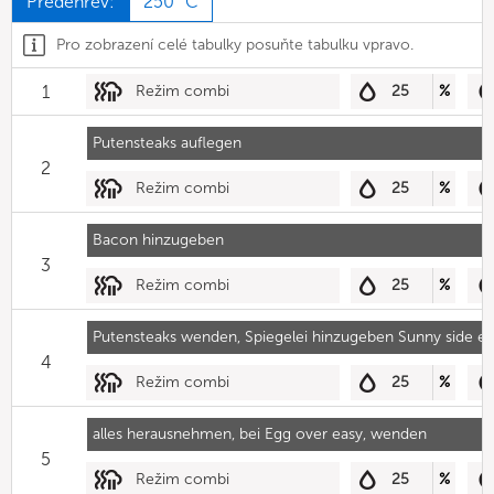
Předehřev:
250 °C
Pro zobrazení celé tabulky posuňte tabulku vpravo.
1
Režim combi
25
%
Putensteaks auflegen
2
Režim combi
25
%
Bacon hinzugeben
3
Režim combi
25
%
Putensteaks wenden, Spiegelei hinzugeben Sunny side e
4
Režim combi
25
%
alles herausnehmen, bei Egg over easy, wenden
5
Režim combi
25
%