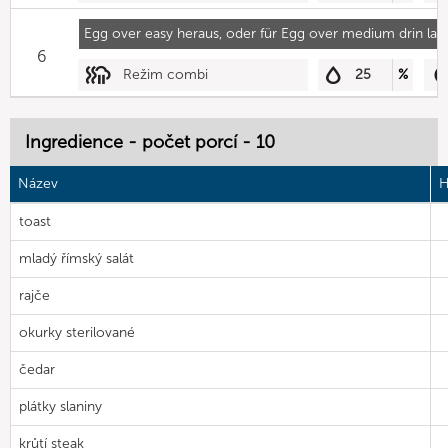
Egg over easy heraus, oder für Egg over medium drin las
6
Režim combi
25
%
Ingredience - počet porcí - 10
Název
H
toast
mladý římský salát
rajče
okurky sterilované
čedar
plátky slaniny
krůtí steak