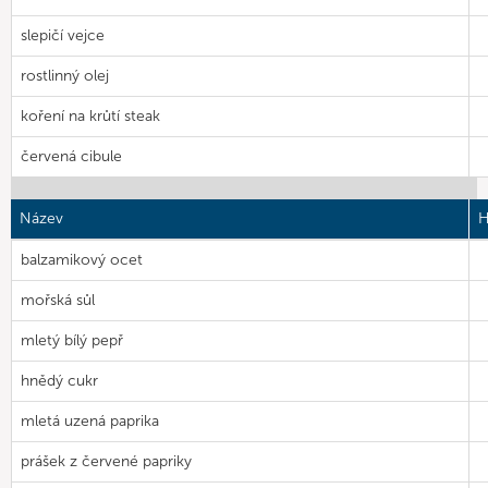
slepičí vejce
rostlinný olej
koření na krůtí steak
červená cibule
Název
H
balzamikový ocet
mořská sůl
mletý bílý pepř
hnědý cukr
mletá uzená paprika
prášek z červené papriky