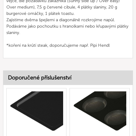
vejce, dle požadavků zákazníka (Sunny side up / Over easy/
Over medium), 7,5 g červené cibule, 4 plátky slaniny, 20 g
burgerové omáčky, 1 plátek toastu.
Zajistíme dvěma špejlemi a diagonálně rozkrojíme napůl.
Podáváme jako pochoutku s hranolkami nebo křupavými plátky
slaniny.
*koření na krůtí steak, doporučujeme např. Pipi Hendl
Doporučené příslušenství