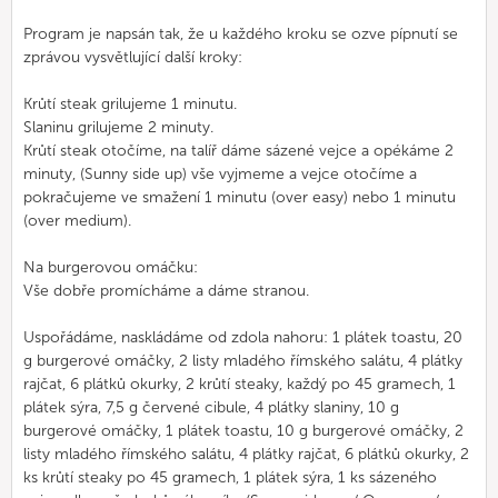
Program je napsán tak, že u každého kroku se ozve pípnutí se
zprávou vysvětlující další kroky:
Krůtí steak grilujeme 1 minutu.
Slaninu grilujeme 2 minuty.
Krůtí steak otočíme, na talíř dáme sázené vejce a opékáme 2
minuty, (Sunny side up) vše vyjmeme a vejce otočíme a
pokračujeme ve smažení 1 minutu (over easy) nebo 1 minutu
(over medium).
Na burgerovou omáčku:
Vše dobře promícháme a dáme stranou.
Uspořádáme, naskládáme od zdola nahoru: 1 plátek toastu, 20
g burgerové omáčky, 2 listy mladého římského salátu, 4 plátky
rajčat, 6 plátků okurky, 2 krůtí steaky, každý po 45 gramech, 1
plátek sýra, 7,5 g červené cibule, 4 plátky slaniny, 10 g
burgerové omáčky, 1 plátek toastu, 10 g burgerové omáčky, 2
listy mladého římského salátu, 4 plátky rajčat, 6 plátků okurky, 2
ks krůtí steaky po 45 gramech, 1 plátek sýra, 1 ks sázeného