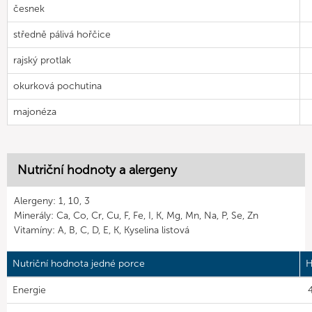
česnek
středně pálivá hořčice
rajský protlak
okurková pochutina
majonéza
Nutriční hodnoty a alergeny
Alergeny: 1, 10, 3
Minerály: Ca, Co, Cr, Cu, F, Fe, I, K, Mg, Mn, Na, P, Se, Zn
Vitamíny: A, B, C, D, E, K, Kyselina listová
Nutriční hodnota jedné porce
H
Energie
4