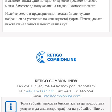
Вмъкнете яйцата едно по едно, след което добавете киселото
мляко. Замесете до получаване на гладко и хомогенно тесто.
Налейте сместа в предварително намазан (и евентуално
набрашнен за улеснение на изваждането) форма. Печете, докато
кексът стане златист и ножът излиза сух.
RETIGO COMBIONLINE®
Láň 2310, PS 43, 756 64 Rožnov pod Radhoštěm
Tel.:
+420 571 665 511
, Fax: +420 571 665 554
E-mail:
info@combionline.com
Този уебсайт използва бисквитки, за да предоставя
услуги и да анализира трафика на уебсайта. Вие се