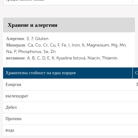
Хранене и алергени
Алергени: 3, 7, Gluten
Минерали: Ca, Co, Cr, Cu, F, Fe, I, Iron, K, Magnesium, Mg, Mn,
Na, P, Phosphorus, Se, Zn
витамини: A, B, C, D, E, K, Kyselina listová, Niacin, Thiamin
Хранителна стойност на една порция
С
Енергия
3
въглехидрат
Дебел
Протеин
вода