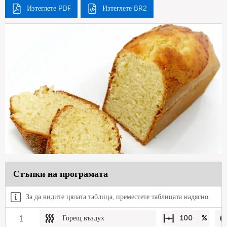
Изтеглете PDF
Изтеглете BR2
Стъпки на програмата
За да видите цялата таблица, преместете таблицата надясно.
1
Горещ въздух
100
%