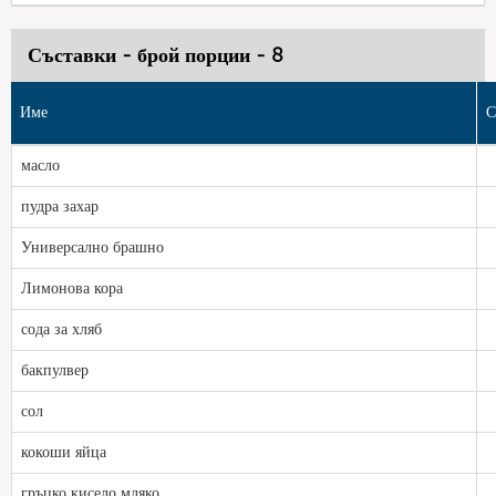
Съставки - брой порции - 8
Име
С
масло
пудра захар
Универсално брашно
Лимонова кора
сода за хляб
бакпулвер
сол
кокоши яйца
гръцко кисело мляко