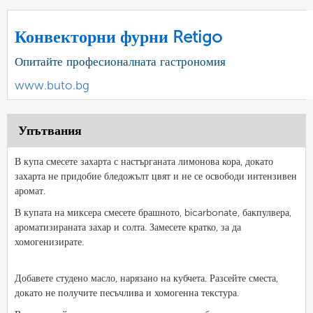
Конвекторни фурни Retigo
Опитайте професионалната гастрономия
www.buto.bg
Упътвания
В купа смесете захарта с настърганата лимонова кора, докато
захарта не придобие бледожълт цвят и не се освободи интензивен
аромат.
В купата на миксера смесете брашното, bicarbonate, бакпулвера,
ароматизираната захар и солта. Замесете кратко, за да
хомогенизирате.
Добавете
студено масло, нарязано на кубчета
. Разсейте сместа,
докато не получите
песъчлива и хомогенна текстура.