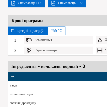
Спампаваць PDF
Спампаваць BR2
Крокі праграмы
Папярэдні падагрэў:
255 °C
1
Камбінацыя
3
2
Гарачае паветра
1
Інгрэдыенты - колькасць порцый - 8
Імя
вады
пшанічнай мукі
свежых дрожджаў