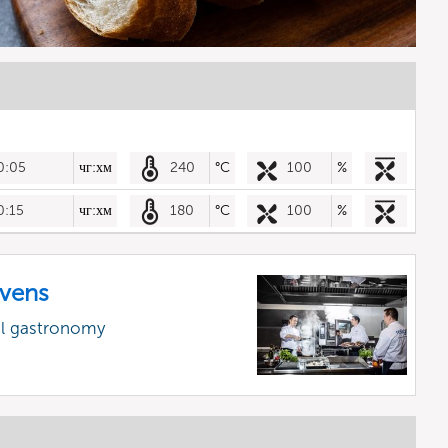
0:05
чг:хм
240
°C
100
%
0:15
чг:хм
180
°C
100
%
vens
al gastronomy