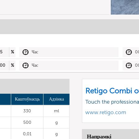
5
%
Час
0
00
%
Час
0
Retigo Combi o
Каштоўнасць
Адзінка
Touch the profession
330
ml
www.retigo.com
500
g
0,01
g
Напрамкі