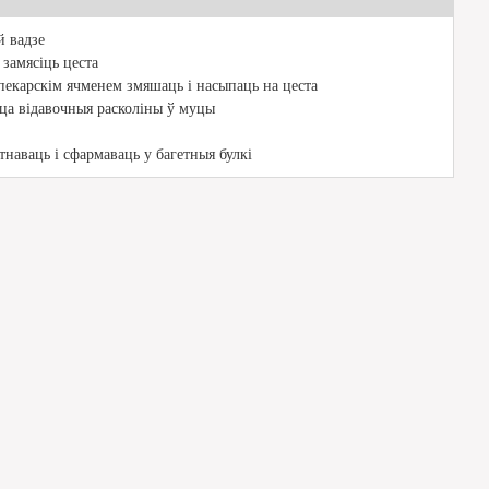
й вадзе
 замясіць цеста
пекарскім ячменем змяшаць і насыпаць на цеста
цца відавочныя расколіны ў муцы
тнаваць і сфармаваць у багетныя булкі