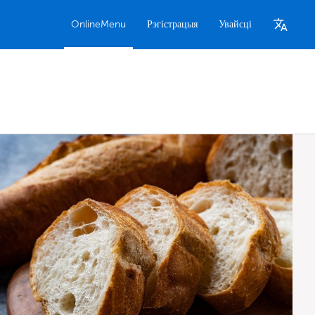
OnlineMenu
Рэгістрацыя
Увайсці