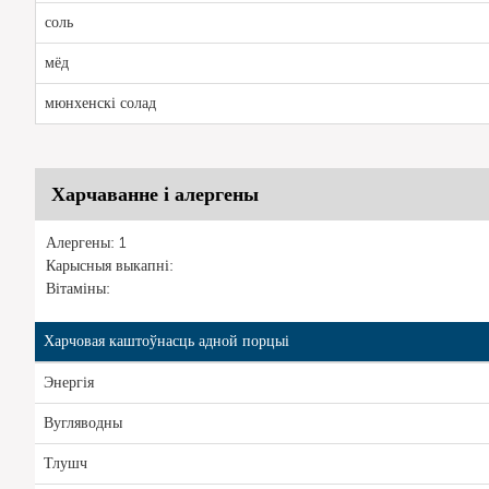
соль
мёд
мюнхенскі солад
Харчаванне і алергены
Алергены: 1
Карысныя выкапні:
Вітаміны:
Харчовая каштоўнасць адной порцыі
Энергія
Вугляводны
Тлушч