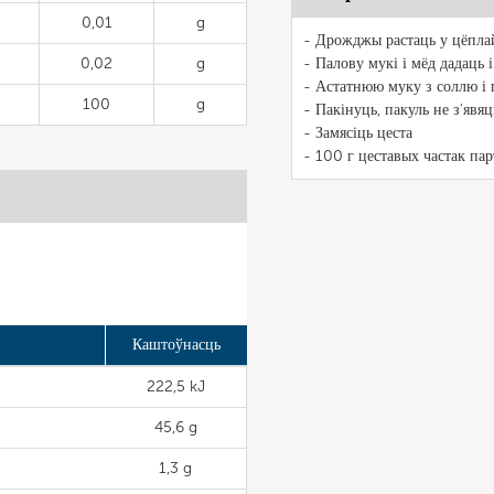
0,01
g
- Дрожджы растаць у цёпла
0,02
g
- Палову мукі і мёд дадаць і
- Астатнюю муку з соллю і 
100
g
- Пакінуць, пакуль не з'явя
- Замясіць цеста
- 100 г цеставых частак пар
Каштоўнасць
222,5 kJ
45,6 g
1,3 g