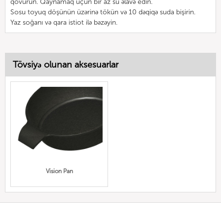
qovurun. Qaynamaq üçün bir az su əlavə edin.
Sosu toyuq döşünün üzərinə tökün və 10 dəqiqə suda bişirin.
Yaz soğanı və qara istiot ilə bəzəyin.
Tövsiyə olunan aksesuarlar
Vision Pan