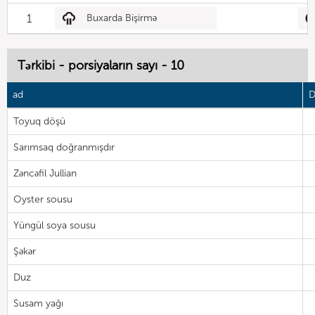
1
Buxarda Bişirmə
Tərkibi - porsiyaların sayı - 10
ad
D
Toyuq döşü
Sarımsaq doğranmışdır
Zəncəfil Jullian
Oyster sousu
Yüngül soya sousu
Şəkər
Duz
Susam yağı