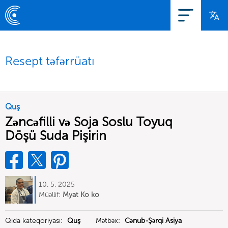
Resept təfərrüatı
Quş
Zəncəfilli və Soja Soslu Toyuq
Döşü Suda Pişirin
10. 5. 2025
Müəllif:
Myat Ko ko
Qida kateqoriyası:
Quş
Mətbəx:
Cənub-Şərqi Asiya