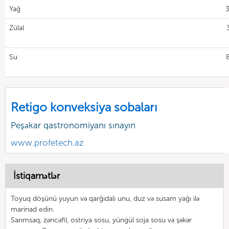
Yağ
3
Zülal
Su
Retigo konveksiya sobaları
Peşəkar qastronomiyanı sınayın
www.profetech.az
İstiqamətlər
Toyuq döşünü yuyun və qarğıdalı unu, duz və susam yağı ilə
marinad edin.
Sarımsaq, zəncəfil, ostriya sosu, yüngül soja sosu və şəkər