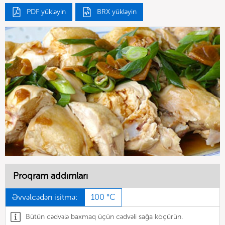
PDF yükləyin
BRX yükləyin
Proqram addımları
Əvvəlcədən isitmə:
100 °C
Bütün cədvələ baxmaq üçün cədvəli sağa köçürün.