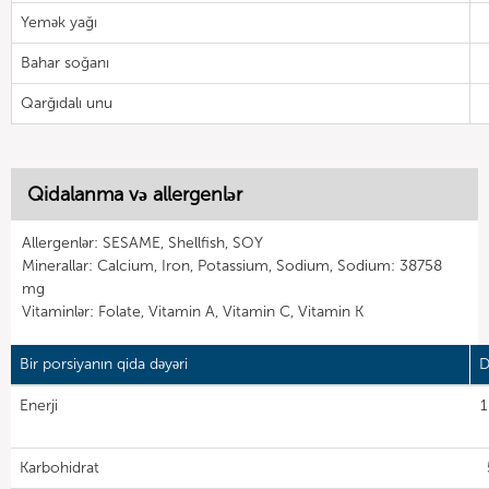
Yemək yağı
Bahar soğanı
Qarğıdalı unu
Qidalanma və allergenlər
Allergenlər: SESAME, Shellfish, SOY
Minerallar: Calcium, Iron, Potassium, Sodium, Sodium: 38758
mg
Vitaminlər: Folate, Vitamin A, Vitamin C, Vitamin K
Bir porsiyanın qida dəyəri
D
Enerji
1
Karbohidrat