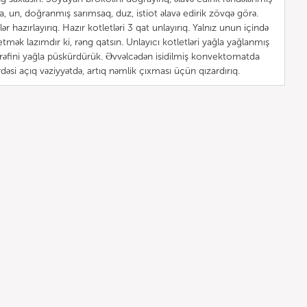
 un, doğranmış sarımsaq, duz, istiot əlavə edirik zövqə görə.
tlər hazırlayırıq. Hazır kotletləri 3 qat unlayırıq. Yalnız unun içində
 etmək lazımdır ki, rəng qatsın. Unlayıcı kotletləri yağla yağlanmış
tərəfini yağla püskürdürük. Əvvəlcədən isidilmiş konvektomatda
əsi açıq vəziyyətdə, artıq nəmlik çıxması üçün qızardırıq.