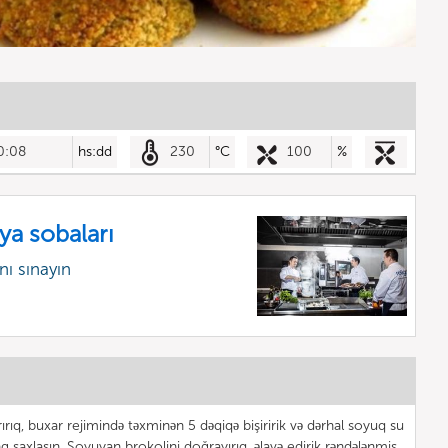
0:08
hs:dd
230
°C
100
%
ya sobaları
ı sınayın
rırıq, buxar rejimində təxminən 5 dəqiqə bişiririk və dərhal soyuq su
əng saxlasın. Soyuyan brokolini doğrayırıq, əlavə edirik rəndələnmiş