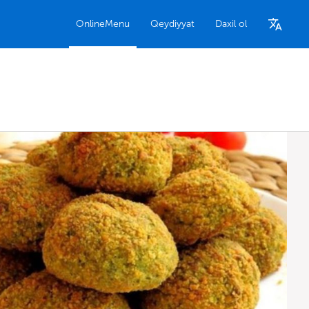
OnlineMenu
Qeydiyyat
Daxil ol