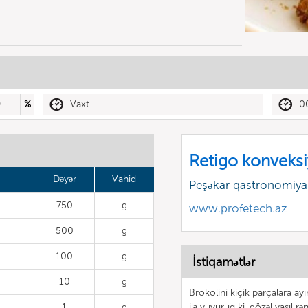
0
%
Vaxt
0
Retigo konveksi
Dəyər
Vahid
Peşəkar qastronomiyan
750
g
www.profetech.az
500
g
100
g
İstiqamətlər
10
g
Brokolini kiçik parçalara ayı
1
g
ilə yuyuruq ki, gözəl yaşıl r