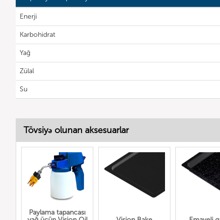
Enerji
Karbohidrat
Yağ
Zülal
Su
Tövsiyə olunan aksesuarlar
Paylama tapancası
yağ üçün Vision Oil
Vision Bake
Emayeli q