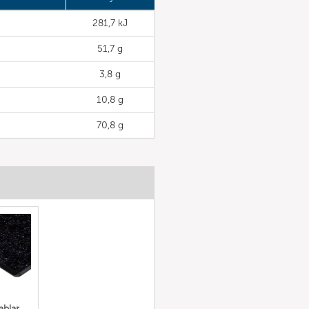
281,7 kJ
51,7 g
3,8 g
10,8 g
70,8 g
ablar