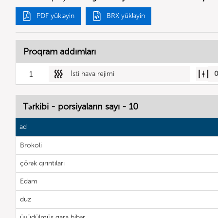
PDF yükləyin
BRX yükləyin
Proqram addımları
1
İsti hava rejimi
Tərkibi - porsiyaların sayı - 10
ad
Brokoli
çörək qırıntıları
Edam
duz
üyüdülmüş qara bibər