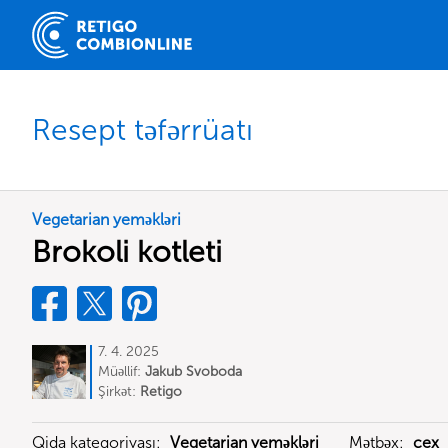
Resept təfərrüatı
Vegetarian yeməkləri
Brokoli kotleti
7. 4. 2025
Müəllif:
Jakub Svoboda
Şirkət:
Retigo
Qida kateqoriyası:
Vegetarian yeməkləri
Mətbəx:
çex