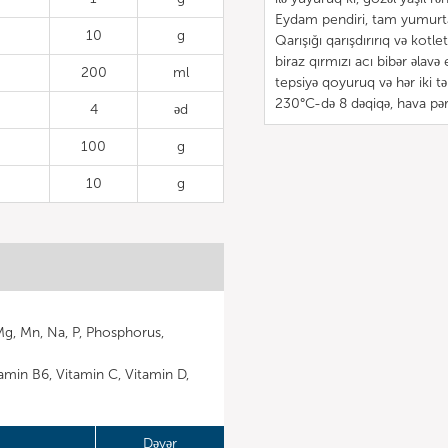
Eydam pendiri, tam yumurta,
10
g
Qarışığı qarışdırırıq və kotle
biraz qırmızı acı bibər əlavə
200
ml
tepsiyə qoyuruq və hər iki 
230°C-də 8 dəqiqə, hava pərd
4
əd
100
g
10
g
 Mg, Mn, Na, P, Phosphorus,
itamin B6, Vitamin C, Vitamin D,
Dəyər