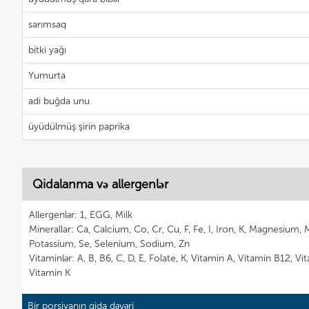
sarımsaq
bitki yağı
Yumurta
adi buğda unu
üyüdülmüş şirin paprika
Qidalanma və allergenlər
Allergenlər: 1, EGG, Milk
Minerallar: Ca, Calcium, Co, Cr, Cu, F, Fe, I, Iron, K, Magnesium,
Potassium, Se, Selenium, Sodium, Zn
Vitaminlər: A, B, B6, C, D, E, Folate, K, Vitamin A, Vitamin B12, V
Vitamin K
Bir porsiyanın qida dəyəri