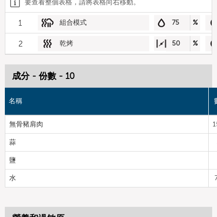
要查看整個表格，請將表格向右移動。
1
組合模式
75
%
2
乾烤
50
%
成分 - 份數 - 10
名稱
無骨豬肩肉
1
蒜
鹽
水