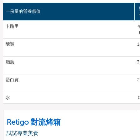
一份量的營養價值
卡路里
4
醣類
1
脂肪
3
蛋白質
2
水
0
Retigo 對流烤箱
試試專業美食