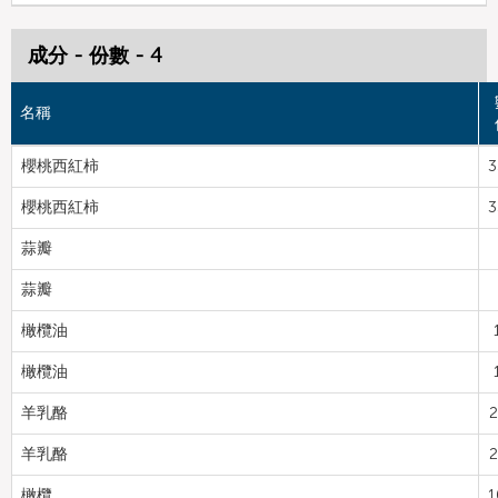
成分 - 份數 - 4
名稱
櫻桃西紅柿
3
櫻桃西紅柿
3
蒜瓣
蒜瓣
橄欖油
橄欖油
羊乳酪
2
羊乳酪
2
橄欖
1