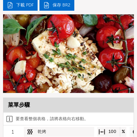
下載 PDF
保存 BR2
菜單步驟
要查看整個表格，請將表格向右移動。
1
乾烤
100
%