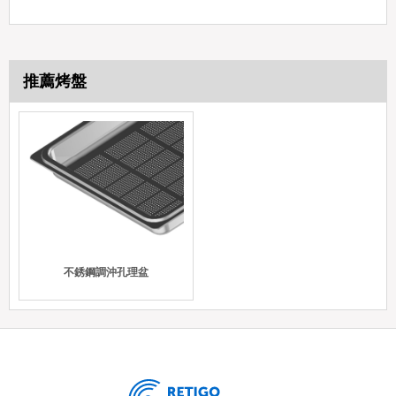
推薦烤盤
不銹鋼調沖孔理盆