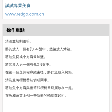
試試專業美食
www.retigo.com.cn
操作重點
清洗並切割蘆筍。
將其放入一個有孔GN盤中，然後放入烤箱。
將鮭魚切成小方塊並加鹽。
將其放入另一個有孔GN盤中。
在第一個烹調程序結束後，將鮭魚放入烤箱。
清洗並將櫻桃番茄切成兩半。
將鮭魚小方塊與蘆筍和櫻桃番茄擺放在一起。
在魚和蔬菜上刨一些新鮮的帕瑪森起司。