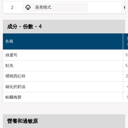
2
蒸煮模式
成分 - 份數 - 4
名稱
綠蘆筍
5
鮭魚
5
櫻桃西紅柿
2
融化的奶油
帕爾梅贊
營養和過敏原