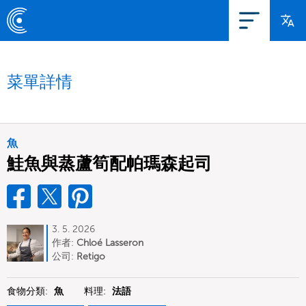
菜單詳情
魚
鮭魚與蒸蘆筍配帕瑪森起司
3. 5. 2026
作者:
Chloé Lasseron
公司:
Retigo
食物分類:
魚
料理:
法語