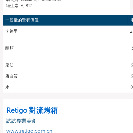
維生素: A, B12
一份量的營養價值
卡路里
2
醣類
脂肪
6
蛋白質
6
水
0
Retigo 對流烤箱
試試專業美食
www.retigo.com.cn