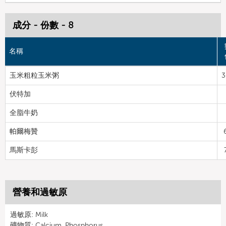
成分 - 份數 - 8
名稱
玉米粗粒玉米粥
3
伏特加
全脂牛奶
帕爾梅贊
馬斯卡彭
營養和過敏原
過敏原: Milk
礦物質: Calcium, Phosphorus