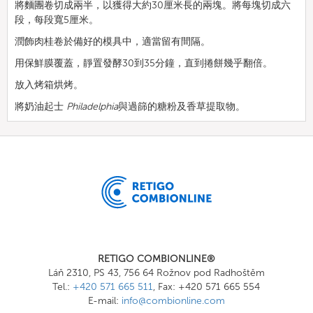
將麵團卷切成兩半，以獲得大約30厘米長的兩塊。將每塊切成六
段，每段寬5厘米。
潤飾肉桂卷於備好的模具中，適當留有間隔。
用保鮮膜覆蓋，靜置發酵30到35分鐘，
直到捲餅幾乎翻倍。
放入烤箱烘烤。
將
奶油起士
Philadelphia
與過篩的糖粉及
香草提取物。
RETIGO COMBIONLINE®
Láň 2310, PS 43, 756 64 Rožnov pod Radhoštěm
Tel.:
+420 571 665 511
, Fax: +420 571 665 554
E-mail:
info@combionline.com