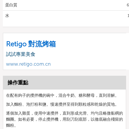
蛋白質
6
水
Retigo 對流烤箱
試試專業美食
www.retigo.com.cn
操作重點
在配有鉤子的攪拌機的碗中，混合牛奶、糖和酵母，直到溶解。
加入麵粉、泡打粉和鹽。慢速攪拌至得到顆粒感和乾燥的質地。
逐個加入雞蛋，使用中速攪拌，直到形成光滑、均勻且略微黏稠的
麵團。如有必要，停止攪拌機，用刮刀刮底部，以徹底融合殘留的
麵粉。