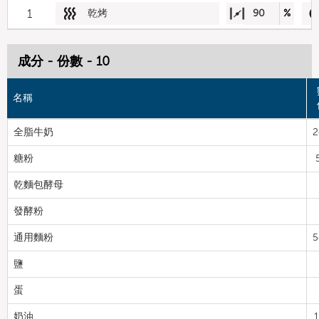
1
乾烤
90
%
成分 - 份數 - 10
名稱
全脂牛奶
2
糖粉
乾麵包酵母
發酵粉
通用麵粉
5
鹽
蛋
奶油
1