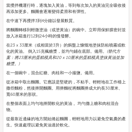
當攪拌機運行時，逐塊加入黃油，等到每次加入的黃油完全吸收後
再添加更多。麵團會逐漸變得柔滑和有彈性。
在中速下再攪拌3到4分鐘以發展麩質。
將麵團轉移到輕微塗油（或塗黃油）的碗中。立即用保鮮膜密封並
放入冰箱進行12到24小時的慢發酵。
在23 x 33厘米（或相當於3升）的焗盤上慷慨地塗抹防粘噴霧或軟
化的黃油。
倒入15克楓糖漿
，並均勻鋪在底部。備用。
(替代方
案：將23厘米的蛋糕模具和20 x 10厘米的蛋糕模具塗抹黃油並加
糖漿。)
在一個碗中，
混合紅糖、肉桂和一小撮鹽
。備用。
從冰箱中取出麵團。它應該是堅硬的，不粘手。
輕輕地在工作檯上
撒些麵粉
，然後擀開麵團。用擀麵杖將麵團擀成大約長30厘米、
寬60厘米的形狀。
在整個表面上均勻地擀開軟化的黃油
。均勻撒上糖和肉桂混合
物。
從最靠近邊緣的地方開始捲起麵團
，輕輕地用力以避免空氣囊的產
生。
快速處理以避免黃油過於軟化。