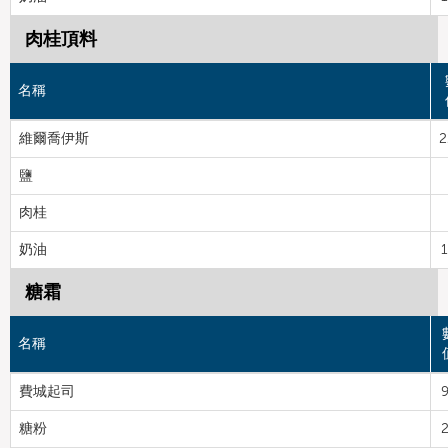
肉桂頂料
名稱
維爾喬伊斯
2
鹽
肉桂
奶油
1
糖霜
名稱
費城起司
糖粉